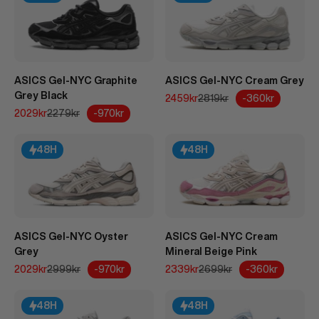
ASICS Gel-NYC Graphite
ASICS Gel-NYC Cream Grey
Grey Black
REA-pris
Pris
-360kr
2459kr
2819kr
REA-pris
Pris
-970kr
2029kr
2279kr
48H
48H
ASICS Gel-NYC Oyster
ASICS Gel-NYC Cream
Grey
Mineral Beige Pink
REA-pris
Pris
REA-pris
Pris
-970kr
-360kr
2029kr
2999kr
2339kr
2699kr
48H
48H