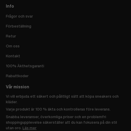
Info
Frågor och svar
Förbeställning
Retur
Om oss
Kontakt
100% Äkthetsgaranti
Rabattkoder
Vår mission
Vi vill erbjuda ett säkert och pålitligt sätt att köpa sneakers och
kläder.
Varje produkt är 100 % äkta och kontrolleras före leverans.
Snabba leveranser, överkomliga priser och en problemfri
shoppingupplevelse säkerställer att du kan fokusera på din stil
utan oro.
Läs mer