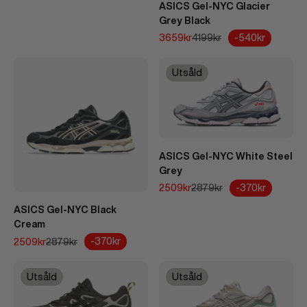
ASICS Gel-NYC Glacier
Grey Black
REA-pris
Pris
-540kr
3659kr
4199kr
Utsåld
ASICS Gel-NYC White Steel
Grey
REA-pris
Pris
-370kr
2509kr
2879kr
ASICS Gel-NYC Black
Cream
REA-pris
Pris
-370kr
2509kr
2879kr
Utsåld
Utsåld