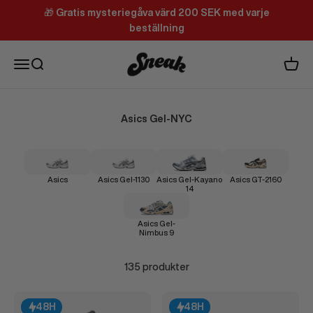
Hoppa till innehållet
🎁
Gratis mysteriegåva värd 200 SEK med varje
beställning
Sneak
Meny
Sök
Varuk
Asics Gel-NYC
Asics
Asics Gel-1130
Asics Gel-Kayano
Asics GT-2160
14
Asics Gel-
Nimbus 9
135 produkter
48H
48H