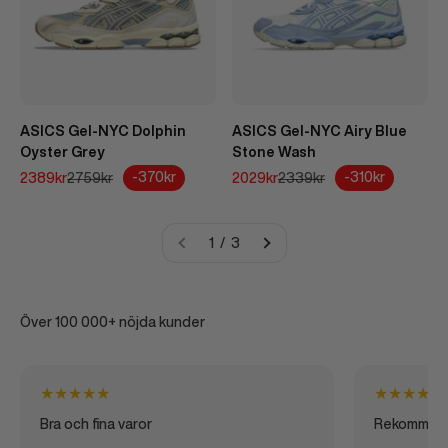
ASICS Gel-NYC Dolphin
ASICS Gel-NYC Airy Blue
Oyster Grey
Stone Wash
REA-pris
Pris
REA-pris
Pris
-370kr
-310kr
2389kr
2759kr
2029kr
2339kr
1 / 3
Över 100 000+ nöjda kunder
★
★
★
★
★
★
★
★
★
★
Bra och fina varor
Rekommen