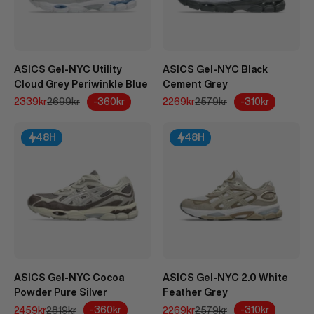
ASICS Gel-NYC Utility
ASICS Gel-NYC Black
Cloud Grey Periwinkle Blue
Cement Grey
REA-pris
Pris
REA-pris
Pris
-360kr
-310kr
2339kr
2699kr
2269kr
2579kr
48H
48H
ASICS Gel-NYC Cocoa
ASICS Gel-NYC 2.0 White
Powder Pure Silver
Feather Grey
REA-pris
Pris
REA-pris
Pris
-360kr
-310kr
2459kr
2819kr
2269kr
2579kr