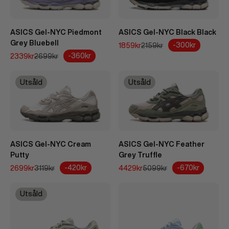
ASICS Gel-NYC Piedmont
ASICS Gel-NYC Black Black
Grey Bluebell
REA-pris
Pris
-300kr
1859kr
2159kr
REA-pris
Pris
-360kr
2339kr
2699kr
Utsåld
Utsåld
ASICS Gel-NYC Cream
ASICS Gel-NYC Feather
Putty
Grey Truffle
REA-pris
Pris
REA-pris
Pris
-420kr
-670kr
2699kr
3119kr
4429kr
5099kr
Utsåld