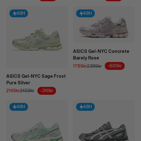
48H
48H
ASICS Gel-NYC Concrete
Barely Rose
REA-pris
Pris
-600kr
1789kr
2389kr
ASICS Gel-NYC Sage Frost
Pure Silver
REA-pris
Pris
-310kr
2149kr
2459kr
48H
48H