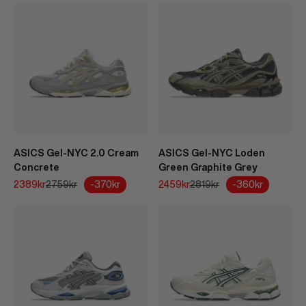
ASICS Gel-NYC 2.0 Cream
ASICS Gel-NYC Loden
Concrete
Green Graphite Grey
REA-pris
Pris
REA-pris
Pris
-370kr
-360kr
2389kr
2759kr
2459kr
2819kr