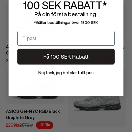
100 SEK
RABATT*
Utsåld
På din första beställning
*Gäller beställningar över 1900 SEK
Email
ASICS Gel-NYC Ivory Clay
ASICS Gel-NYC Cloud Grey
Grey
Green
Få 100 SEK Rabatt
REA-pris
Pris
REA-pris
Pris
-420kr
-370kr
2939kr
3359kr
2389kr
2759kr
Nej tack, jag betalar fullt pris
ASICS Gel-NYC RGD Black
Graphite Grey
REA-pris
Pris
-310kr
2269kr
2579kr