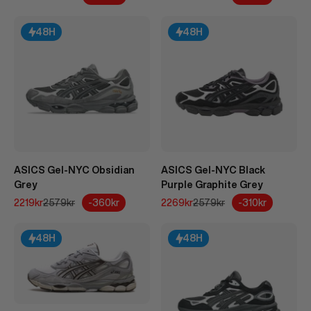
48H
48H
ASICS Gel-NYC Obsidian
ASICS Gel-NYC Black
Grey
Purple Graphite Grey
REA-pris
Pris
REA-pris
Pris
-360kr
-310kr
2219kr
2579kr
2269kr
2579kr
48H
48H