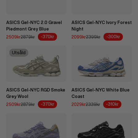
ASICS Gel-NYC 2.0 Gravel
ASICS Gel-NYC Ivory Forest
Piedmont Grey Blue
Night
REA-pris
Pris
REA-pris
Pris
-370kr
-300kr
2509kr
2879kr
2099kr
2399kr
Utsåld
ASICS Gel-NYC RGD Smoke
ASICS Gel-NYC White Blue
Grey Wool
Coast
REA-pris
Pris
REA-pris
Pris
-370kr
-310kr
2509kr
2879kr
2029kr
2339kr