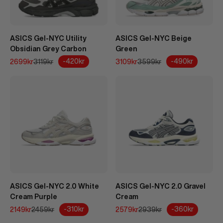
ASICS Gel-NYC Utility
ASICS Gel-NYC Beige
Obsidian Grey Carbon
Green
REA-pris
Pris
REA-pris
Pris
-420kr
-490kr
2699kr
3119kr
3109kr
3599kr
ASICS Gel-NYC 2.0 White
ASICS Gel-NYC 2.0 Gravel
Cream Purple
Cream
REA-pris
Pris
REA-pris
Pris
-310kr
-360kr
2149kr
2459kr
2579kr
2939kr