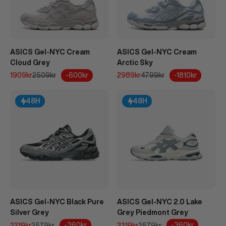
ASICS Gel-NYC Cream
ASICS Gel-NYC Cream
Cloud Grey
Arctic Sky
REA-pris
Pris
REA-pris
Pris
-600kr
-1810kr
1909kr
2509kr
2989kr
4799kr
48H
48H
ASICS Gel-NYC Black Pure
ASICS Gel-NYC 2.0 Lake
Silver Grey
Grey Piedmont Grey
REA-pris
Pris
REA-pris
Pris
-360kr
-360kr
2219kr
2579kr
2219kr
2579kr