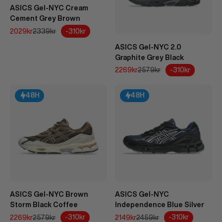
ASICS Gel-NYC Cream
Cement Grey Brown
REA-pris
Pris
-310kr
2029kr
2339kr
ASICS Gel-NYC 2.0
Graphite Grey Black
REA-pris
Pris
-310kr
2269kr
2579kr
48H
48H
ASICS Gel-NYC Brown
ASICS Gel-NYC
Storm Black Coffee
Independence Blue Silver
REA-pris
Pris
REA-pris
Pris
-310kr
-310kr
2269kr
2579kr
2149kr
2459kr