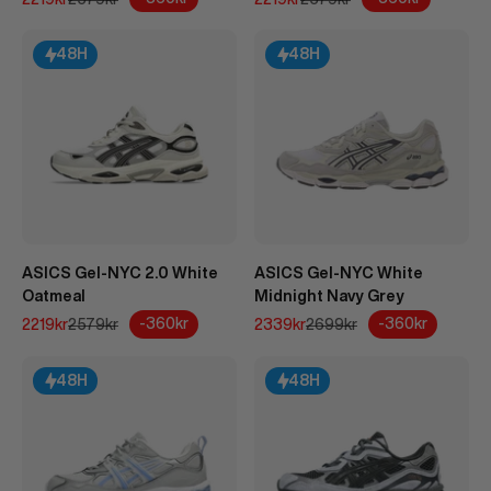
48H
48H
ASICS Gel-NYC 2.0 White
ASICS Gel-NYC White
Oatmeal
Midnight Navy Grey
REA-pris
Pris
REA-pris
Pris
-360kr
-360kr
2219kr
2579kr
2339kr
2699kr
48H
48H