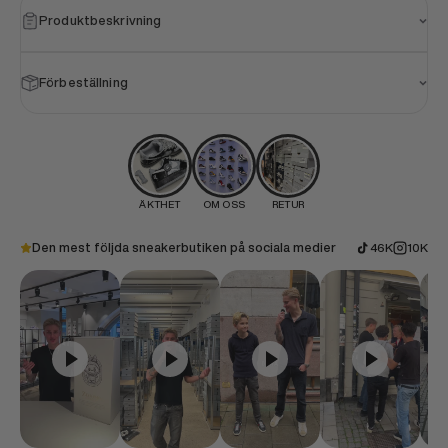
Produktbeskrivning
Förbeställning
ÄKTHET
OM OSS
RETUR
Den mest följda sneakerbutiken på sociala medier
46K
10K