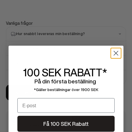
Vanliga frågor
Hur snabbt levereras min beställning?
Är produkterna äkta?
Vad är er returpolicy?
100 SEK
RABATT*
Hur väljer jag rätt storlek?
På din första beställning
*Gäller beställningar över 1900 SEK
Kontakta oss
Email
Få 100 SEK Rabatt
48 timmars leverans
Över 100 000 nöjda kunder
Alla produkter i lager
Redan över 100 000