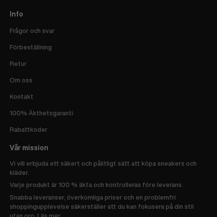
Info
Frågor och svar
Förbeställning
Retur
Om oss
Kontakt
100% Äkthetsgaranti
Rabattkoder
Vår mission
Vi vill erbjuda ett säkert och pålitligt sätt att köpa sneakers och
kläder.
Varje produkt är 100 % äkta och kontrolleras före leverans.
Snabba leveranser, överkomliga priser och en problemfri
shoppingupplevelse säkerställer att du kan fokusera på din stil
utan oro.
Läs mer