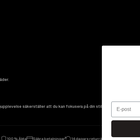
läder.
Email
pplevelse säkerställer att du kan fokusera på din stil utan oro.
Läs
100 % Äkta
Säkra betalningar
14 dagars returrätt
Snabb leverans