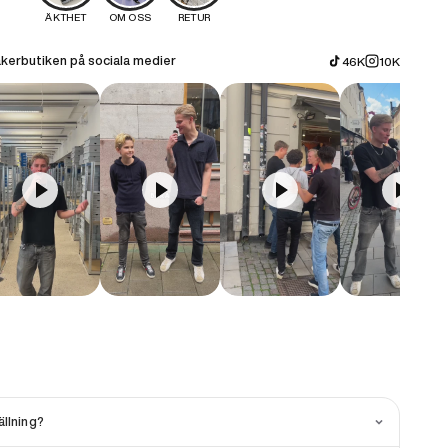
ÄKTHET
OM OSS
RETUR
kerbutiken på sociala medier
46K
10K
llning?