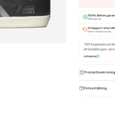
100% äkthet gara
Pålitligt val
14 dagars returrätt
Enkel returprocess
ände mig trygg när jag beställde. Jag kommer absolut
"Hela köpupplevel
tklassig."
och pålitlig servi
★
★
★
★
★
Martin
Produktbeskrivnin
Förbeställning