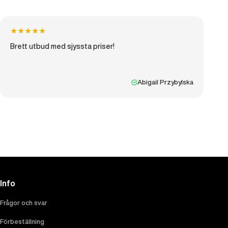
★
★
★
★
★
Brett utbud med sjyssta priser!
Abigail Przybylska
Info
Frågor och svar
Förbeställning