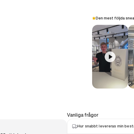
Den mest följda snea
Vanliga frågor
Hur snabbt levereras min bestä