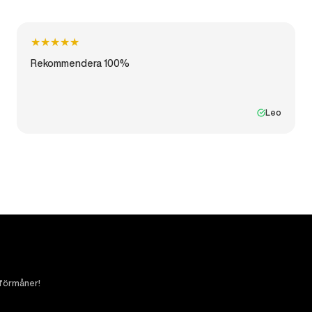
★
★
★
★
★
Rekommendera 100%
Leo
 förmåner!