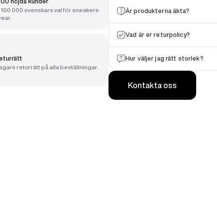
00 nöjda kunder
100 000 svenskars val för sneakers
Är produkterna äkta?
ear.
Vad är er returpolicy?
eturrätt
Hur väljer jag rätt storlek?
gars returrätt på alla beställningar.
Kontakta oss