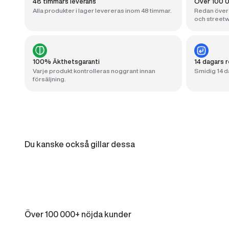
48 timmars leverans
Över 100 0
Alla produkter i lager levereras inom 48 timmar.
Redan över 
och streetw
100% Äkthetsgaranti
14 dagars r
Varje produkt kontrolleras noggrant innan
Smidig 14 da
försäljning.
Du kanske också gillar dessa
Över 100 000+ nöjda kunder