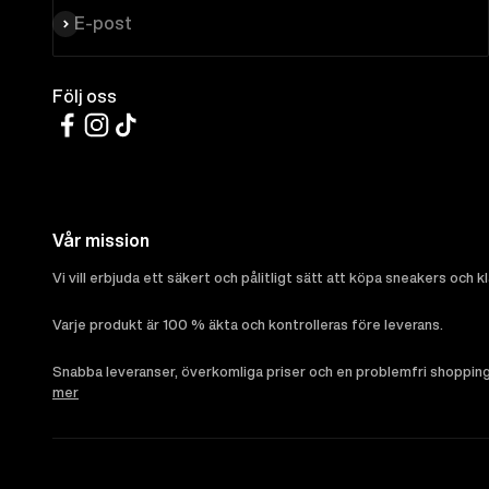
Prenumerera
E-post
Följ oss
Vår mission
Vi vill erbjuda ett säkert och pålitligt sätt att köpa sneakers och k
Varje produkt är 100 % äkta och kontrolleras före leverans.
Snabba leveranser, överkomliga priser och en problemfri shoppingu
mer