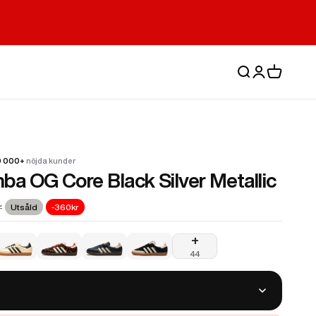
Sök
Logga in
Varukorg
0 000+
nöjda kunder
a OG Core Black Silver Metallic
r
Utsåld
-360kr
+
ore Black Silver Metallic
mba Jane White Black Gum
didas Samba OG Cream White Sand Strata
Adidas Samba OG Preloved Red Leopard
Adidas Samba OG Night Navy Gum
Adidas Samba OG Black Wonder Wh
44