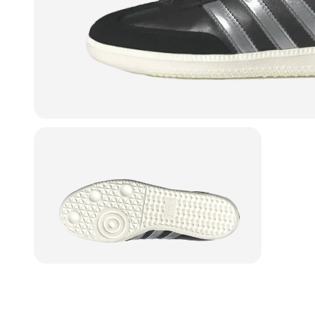
"Allt fungerade perfekt och jag k
al!"
att beställa igen, servicen var förs
★
★
★
★
★
Johanna