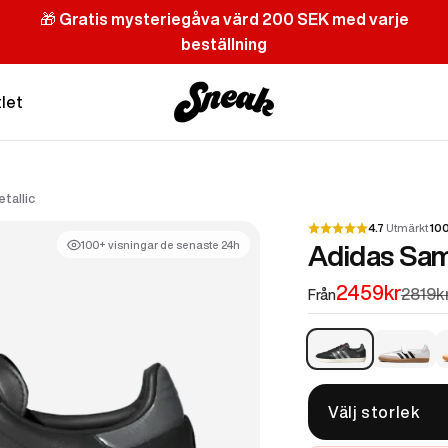
🎁
Gratis mysteriegåva värd 200 SEK med varje
beställning
Sneak
let
tallic
4.7
Utmärkt
10
100+ visningar de senaste 24h
Adidas Samb
REA-pris
2459kr
Pris
2819k
Från
Adidas Samba OG C
Adidas Sa
A
Välj storlek