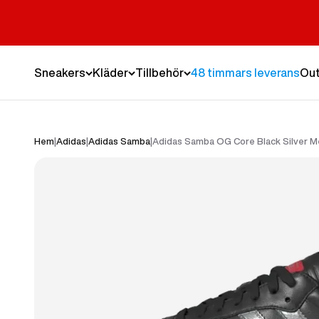
Hoppa till innehållet
Sneakers
Kläder
Tillbehör
48 timmars leverans
Out
Hem
|
Adidas
|
Adidas Samba
|
Adidas Samba OG Core Black Silver Me