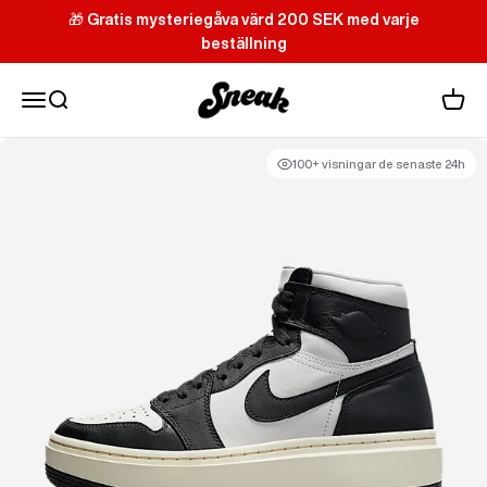
Hoppa till innehållet
🎁
Gratis mysteriegåva värd 200 SEK med varje
beställning
Sneak
Meny
Sök
Varuk
100+ visningar de senaste 24h