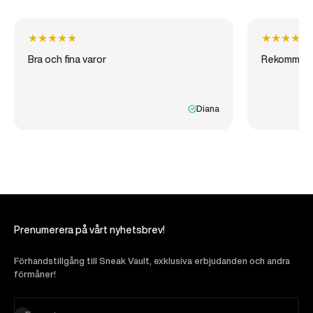
★
★
★
★
★
★
★
★
★
★
Bra och fina varor
Rekommen
Diana
Prenumerera på vårt nyhetsbrev!
Förhandstillgång till Sneak Vault, exklusiva erbjudanden och andra
förmåner!