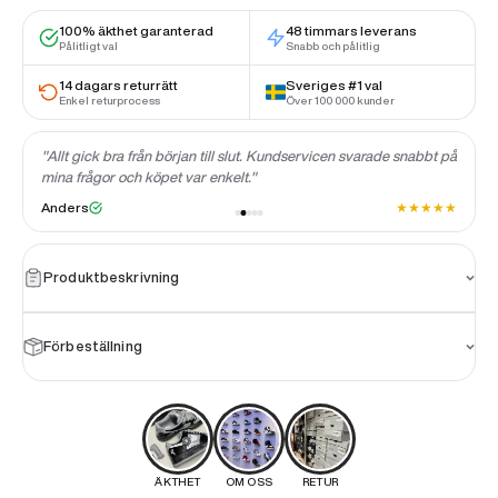
100% äkthet garanterad
48 timmars leverans
Pålitligt val
Snabb och pålitlig
14 dagars returrätt
Sveriges #1 val
Enkel returprocess
Över 100 000 kunder
"Allt gick bra från början till slut. Kundservicen svarade snabbt på
mina frågor och köpet var enkelt."
★
★
★
★
★
★
Anders
Produktbeskrivning
Förbeställning
ÄKTHET
OM OSS
RETUR