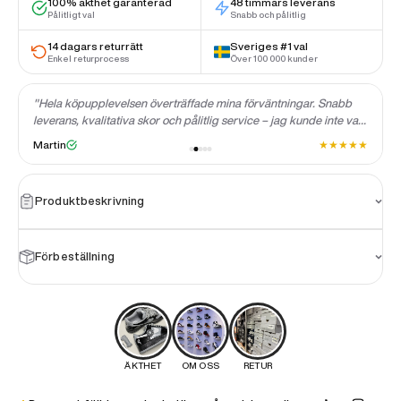
100% äkthet garanterad
48 timmars leverans
Pålitligt val
Snabb och pålitlig
14 dagars returrätt
Sveriges #1 val
Enkel returprocess
Över 100 000 kunder
"Hela köpupplevelsen överträffade mina förväntningar. Snabb
leverans, kvalitativa skor och pålitlig service – jag kunde inte vara
mer nöjd."
★
★
★
★
★
★
Martin
Produktbeskrivning
Förbeställning
ÄKTHET
OM OSS
RETUR