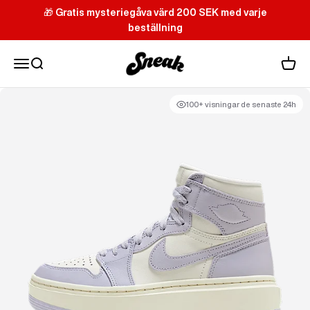
Hoppa till innehållet
🎁
Gratis mysteriegåva värd 200 SEK med varje
beställning
Sneak
Meny
Sök
Varuk
100+ visningar de senaste 24h