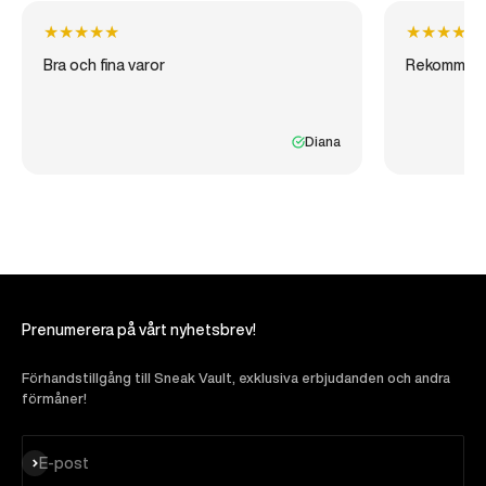
★
★
★
★
★
★
★
★
★
★
Bra och fina varor
Rekommen
Diana
Prenumerera på vårt nyhetsbrev!
Förhandstillgång till Sneak Vault, exklusiva erbjudanden och andra
förmåner!
Prenumerera
E-post