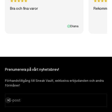
★
★
★
★
★
★
★
★
★
★
Bra och fina varor
Rekommen
Diana
Prenumerera på vårt nyhetsbrev!
Förhandstillgång till Sneak Vault, exklusiva erbjudanden och andra
förmåner!
Prenumerera
E-post