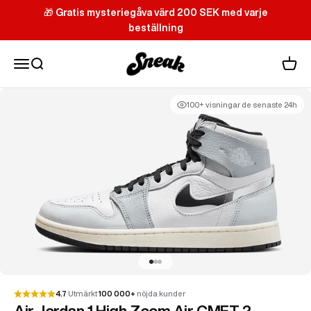
Hoppa till innehållet
🎁
Gratis mysteriegåva värd 200 SEK med varje
beställning
Sneak
Meny
Sök
Varuk
100+ visningar de senaste 24h
Gå till 1
Gå till 2
Gå till 3
4.7
Utmärkt
100 000+
nöjda kunder