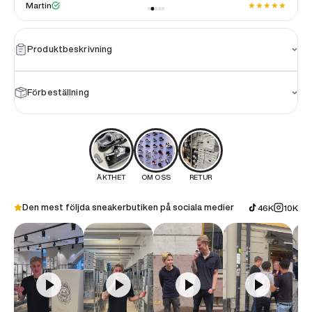
★
★
★
★
★
★
Martin
Produktbeskrivning
Förbeställning
ÄKTHET
OM OSS
RETUR
Den mest följda sneakerbutiken på sociala medier
46K
10K