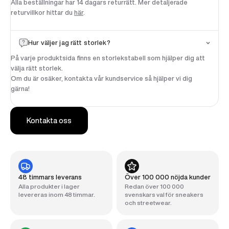
Alla beställningar har 14 dagars returrätt. Mer detaljerade
På din första beställning
returvillkor hittar du
här
.
*Gäller beställningar över 1900 SEK
Email
Hur väljer jag rätt storlek?
På varje produktsida finns en storlekstabell som hjälper dig att
välja rätt storlek.
Om du är osäker, kontakta vår kundservice så hjälper vi dig
Få 100 SEK Rabatt
gärna!
Nej tack, jag betalar fullt pris
Kontakta oss
48 timmars leverans
Över 100 000 nöjda kunder
Alla produkter i lager
Redan över 100 000
levereras inom 48 timmar.
svenskars val för sneakers
och streetwear.