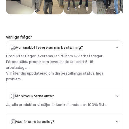
Vanliga frågor
Hur snabbt levereras min beställning?
Produkter i lager levereras i snitt inom 1–2 arbetsdagar.
Förbeställda produkters leveranstid är i snitt 5–15
arbetsdagar.
Vi håller dig uppdaterad om din beställnings status. Inga
problem!
Är produkterna äkta?
Ja, alla produkter vi säljer är kontrollerade och 100% äkta.
100 SEK
RABATT*
Vad är er returpolicy?