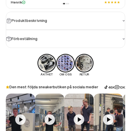
★
★
★
★
★
★
Henrik
Produktbeskrivning
Förbeställning
ÄKTHET
OM OSS
RETUR
Den mest följda sneakerbutiken på sociala medier
46K
10K