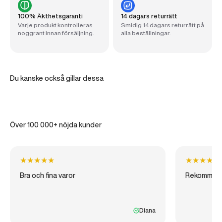
100% Äkthetsgaranti
14 dagars returrätt
Varje produkt kontrolleras
Smidig 14 dagars returrätt på
noggrant innan försäljning.
alla beställningar.
Du kanske också gillar dessa
Över 100 000+ nöjda kunder
★
★
★
★
★
★
★
★
★
★
Bra och fina varor
Rekommen
Diana