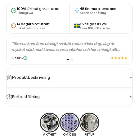
100% äkthet garanterad
48 timmars leverans
Pålitligt val
Snabb och pålitlig
14 dagars returrätt
Sveriges #1 val
Enkel returprocess
Över 100 000 kunder
"Skorna kom fram otroligt snabbt redan nästa dag. Jag är
mycket nöjd med leveransens snabbhet och hur smidigt allt
fungerade."
★
★
★
★
★
★
Henrik
Produktbeskrivning
Förbeställning
ÄKTHET
OM OSS
RETUR