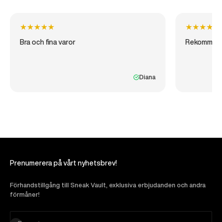
★
★
★
★
★
★
★
★
★
★
Bra och fina varor
Rekommen
Diana
Prenumerera på vårt nyhetsbrev!
Förhandstillgång till Sneak Vault, exklusiva erbjudanden och andra
förmåner!