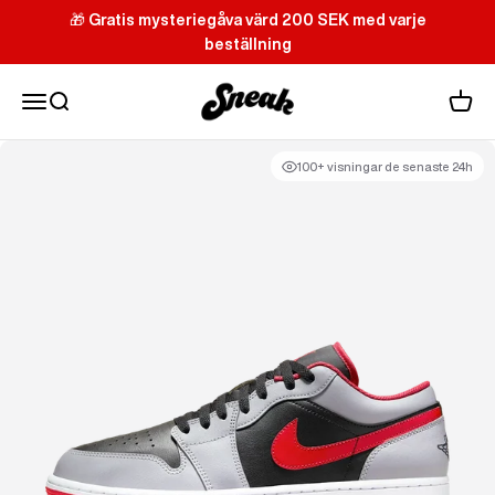
Hoppa till innehållet
🎁
Gratis mysteriegåva värd 200 SEK med varje
beställning
Sneak
Meny
Sök
Varuk
100+ visningar de senaste 24h