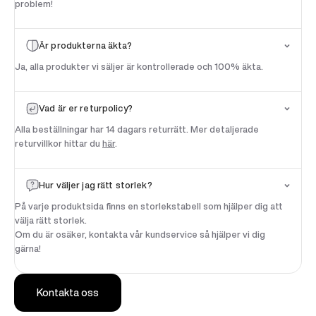
problem!
Är produkterna äkta?
100 SEK
RABATT*
Ja, alla produkter vi säljer är kontrollerade och 100% äkta.
På din första beställning
*Gäller beställningar över 1900 SEK
Vad är er returpolicy?
Email
Alla beställningar har 14 dagars returrätt. Mer detaljerade
returvillkor hittar du
här
.
Få 100 SEK Rabatt
Hur väljer jag rätt storlek?
På varje produktsida finns en storlekstabell som hjälper dig att
välja rätt storlek.
Nej tack, jag betalar fullt pris
Om du är osäker, kontakta vår kundservice så hjälper vi dig
gärna!
Kontakta oss