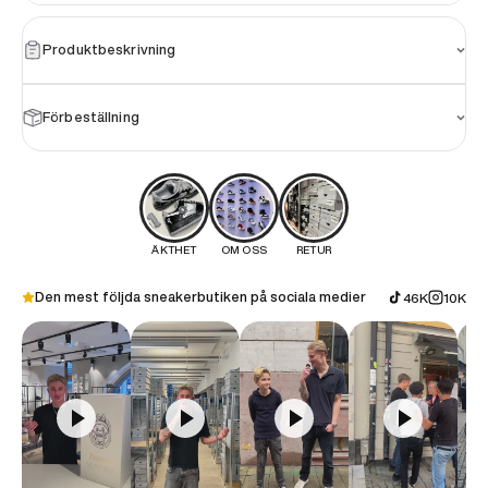
Produktbeskrivning
Förbeställning
ÄKTHET
OM OSS
RETUR
Den mest följda sneakerbutiken på sociala medier
46K
10K