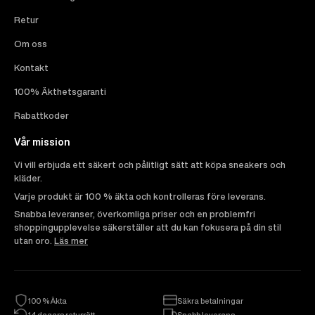
Retur
Om oss
Kontakt
100% Äkthetsgaranti
Rabattkoder
Vår mission
Vi vill erbjuda ett säkert och pålitligt sätt att köpa sneakers och
kläder.
Varje produkt är 100 % äkta och kontrolleras före leverans.
Snabba leveranser, överkomliga priser och en problemfri
shoppingupplevelse säkerställer att du kan fokusera på din stil
utan oro.
Läs mer
100 % Äkta
Säkra betalningar
14 dagars returrätt
Snabb leverans