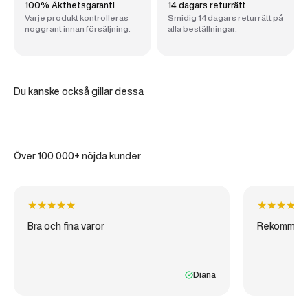
100% Äkthetsgaranti
14 dagars returrätt
Varje produkt kontrolleras
Smidig 14 dagars returrätt på
noggrant innan försäljning.
alla beställningar.
Du kanske också gillar dessa
Över 100 000+ nöjda kunder
★
★
★
★
★
★
★
★
★
★
Bra och fina varor
Rekommen
Diana