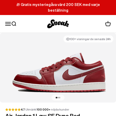
Hoppa till innehållet
🎁
Gratis mysteriegåva värd 200 SEK med varje
beställning
Sneak
Meny
Sök
Varuk
100+ visningar de senaste 24h
Gå till 1
Gå till 2
Gå till 3
4.7
Utmärkt
100 000+
nöjda kunder