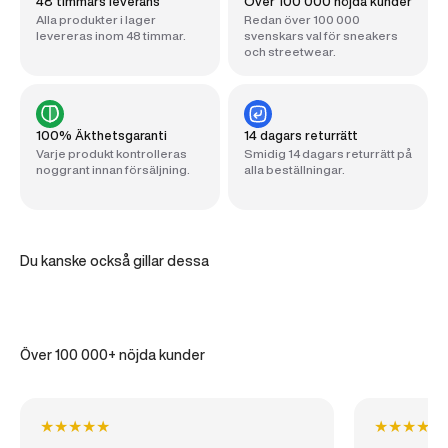
48 timmars leverans
Över 100 000 nöjda kunder
Alla produkter i lager
Redan över 100 000
levereras inom 48 timmar.
svenskars val för sneakers
och streetwear.
100% Äkthetsgaranti
14 dagars returrätt
Varje produkt kontrolleras
Smidig 14 dagars returrätt på
noggrant innan försäljning.
alla beställningar.
Du kanske också gillar dessa
Över 100 000+ nöjda kunder
★
★
★
★
★
★
★
★
★
★