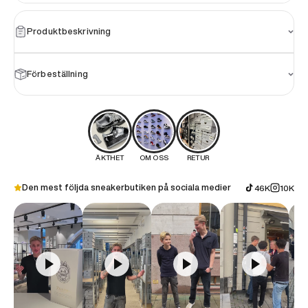
Produktbeskrivning
Förbeställning
ÄKTHET
OM OSS
RETUR
Den mest följda sneakerbutiken på sociala medier
46K
10K