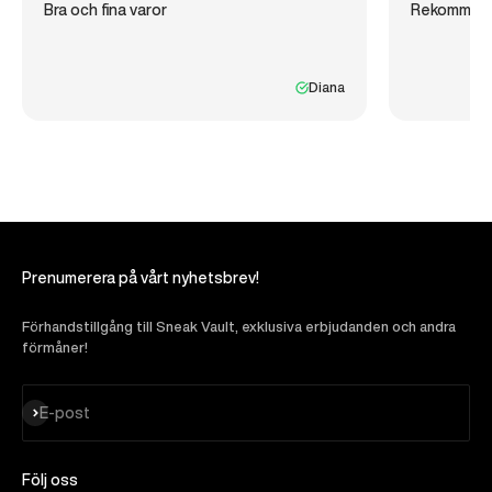
Bra och fina varor
Rekommen
Diana
Prenumerera på vårt nyhetsbrev!
Förhandstillgång till Sneak Vault, exklusiva erbjudanden och andra
förmåner!
Prenumerera
E-post
Följ oss