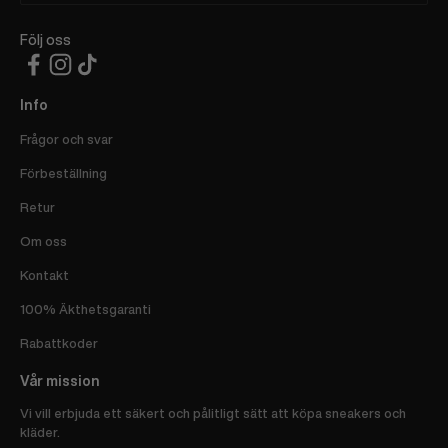
Följ oss
Info
Frågor och svar
Förbeställning
Retur
Om oss
Kontakt
100% Äkthetsgaranti
Rabattkoder
Vår mission
Vi vill erbjuda ett säkert och pålitligt sätt att köpa sneakers och
kläder.