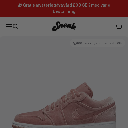
Hoppa till innehållet
🎁
Gratis mysteriegåva värd 200 SEK med varje
beställning
Sneak
Meny
Sök
Varuk
100+ visningar de senaste 24h