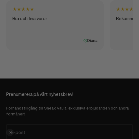
★
★
★
★
★
★
★
★
★
★
Bra och fina varor
Rekommen
Diana
Prenumerera på vårt nyhetsbrev!
Förhandstillgång till Sneak Vault, exklusiva erbjudanden och andra
förmåner!
Prenumerera
E-post