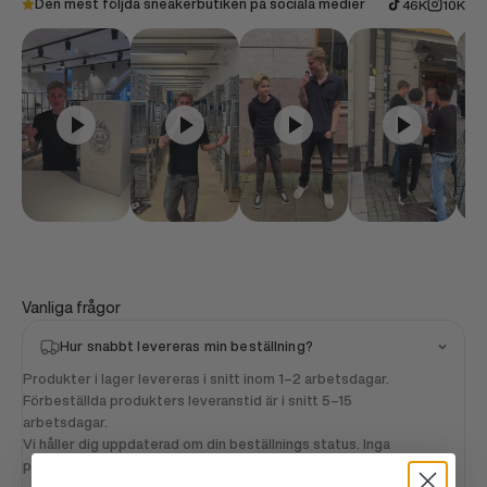
Den mest följda sneakerbutiken på sociala medier
46K
10K
Vanliga frågor
Hur snabbt levereras min beställning?
Produkter i lager levereras i snitt inom 1–2 arbetsdagar.
Förbeställda produkters leveranstid är i snitt 5–15
arbetsdagar.
Vi håller dig uppdaterad om din beställnings status. Inga
problem!