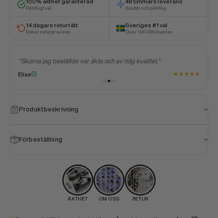
100% äkthet garanterad
48 timmars leverans
Pålitligt val
Snabb och pålitlig
14 dagars returrätt
Sveriges #1 val
Enkel returprocess
Över 100 000 kunder
"Allt gick bra från början till slut. Kundservicen svarade sn
mina frågor och köpet var enkelt."
★
★
★
★
★
★
Anders
Produktbeskrivning
Förbeställning
ÄKTHET
OM OSS
RETUR