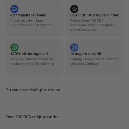
48 timmars leverans
Över 100 000 nöjda kunder
Alla produkter i lager
Redan över 100 000
levereras inom 48 timmar.
svenskars val för sneakers
och streetwear.
100% Äkthetsgaranti
14 dagars returrätt
Varje produkt kontrolleras
Smidig 14 dagars returrätt på
noggrant innan försäljning.
alla beställningar.
Du kanske också gillar dessa
Över 100 000+ nöjda kunder