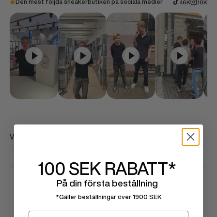
Den mest följda sneakerbutiken på sociala medier
46K
10K
Vanliga frågor
Hur snabbt levereras min beställning?
100 SEK
RABATT*
Är produkterna äkta?
På din första beställning
*Gäller beställningar över 1900 SEK
Vad är er returpolicy?
Email