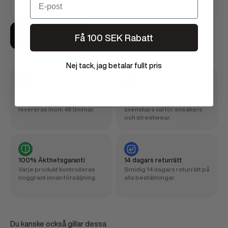
Hur väljer jag rätt storlek?
Kontakta oss
Få 100 SEK Rabatt
Nej tack, jag betalar fullt pris
48 timmars leverans
Över 100 000 nöjda kunder
Alla produkter i lager
Redan över 100 000
levereras inom 48 timmar.
svenskars val för sneakers
och streetwear.
100% Äkthetsgaranti
14 dagars returrätt
Varje produkt kontrolleras
Smidig 14 dagars returrätt på
noggrant innan försäljning.
alla beställningar.
Du kanske också gillar dessa