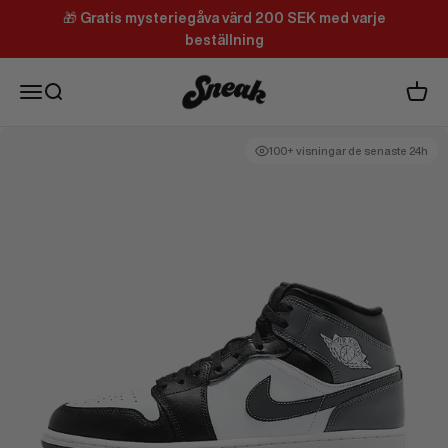
Hoppa till innehållet
🎁
Gratis mysteriegåva värd 200 SEK med varje
beställning
Sneak
Meny
Sök
Varuk
100+ visningar de senaste 24h