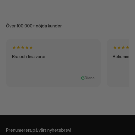
Över 100 000+ nöjda kunder
★
★
★
★
★
★
★
★
★
★
Bra och fina varor
Rekommen
Diana
Prenumerera på vårt nyhetsbrev!