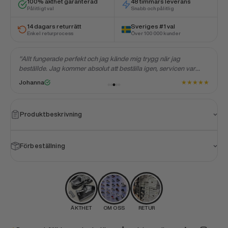
100% äkthet garanterad
48 timmars leverans
Pålitligt val
Snabb och pålitlig
14 dagars returrätt
Sveriges #1 val
Enkel returprocess
Över 100 000 kunder
"Allt fungerade perfekt och jag kände mig trygg när jag
"Hela 
beställde. Jag kommer absolut att beställa igen, servicen var
leveran
förstklassig."
mer nö
★
★
★
★
★
Johanna
Martin
Produktbeskrivning
Förbeställning
ÄKTHET
OM OSS
RETUR