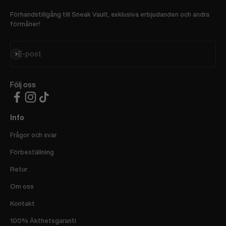
Förhandstillgång till Sneak Vault, exklusiva erbjudanden och andra
förmåner!
Prenumerera
E-post
Följ oss
Info
Frågor och svar
Förbeställning
Retur
Om oss
Kontakt
100% Äkthetsgaranti