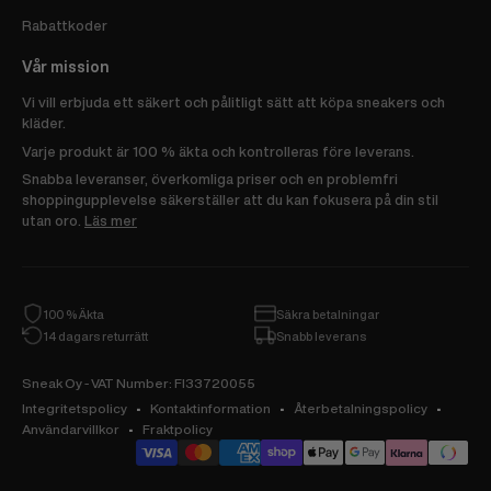
Rabattkoder
Vår mission
Vi vill erbjuda ett säkert och pålitligt sätt att köpa sneakers och
kläder.
Varje produkt är 100 % äkta och kontrolleras före leverans.
Snabba leveranser, överkomliga priser och en problemfri
shoppingupplevelse säkerställer att du kan fokusera på din stil
utan oro.
Läs mer
100 % Äkta
Säkra betalningar
14 dagars returrätt
Snabb leverans
Sneak Oy - VAT Number: FI33720055
Integritetspolicy
Kontaktinformation
Återbetalningspolicy
Användarvillkor
Fraktpolicy