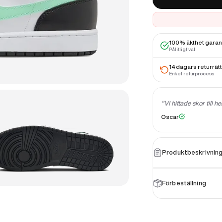
100% äkthet gara
Pålitligt val
14 dagars returrätt
Enkel returprocess
g kommer att beställa igen!"
"Vi hittade skor till he
★
★
★
★
★
Oscar
Produktbeskrivnin
Förbeställning