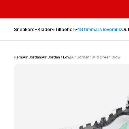
Hoppa till innehållet
Sneakers
Kläder
Tillbehör
48 timmars leverans
Out
Hem
|
Air Jordan
|
Air Jordan 1 Low
|
Air Jordan 1 Mid Green Glow