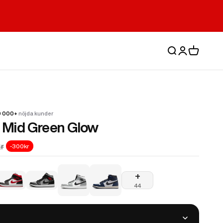
Sök
Logga in
Varukorg
0 000+
nöjda kunder
1 Mid Green Glow
r
-300kr
Air Jordan 1 Mid Light Smoke Grey
Air Jordan 1 Retro High OG Midnight
+
reen Glow
 1 Mid Panda
ir Jordan 1 Mid Gym Red Black White
Air Jordan 1 Mid Shadow Red
44