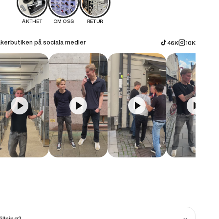
ÄKTHET
OM OSS
RETUR
kerbutiken på sociala medier
46K
10K
llning?