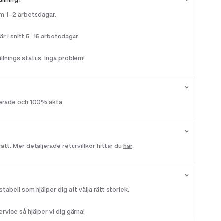
nom 1–2 arbetsdagar.
r i snitt 5–15 arbetsdagar.
llnings status. Inga problem!
llerade och 100% äkta.
rätt. Mer detaljerade returvillkor hittar du
här
.
tabell som hjälper dig att välja rätt storlek.
vice så hjälper vi dig gärna!