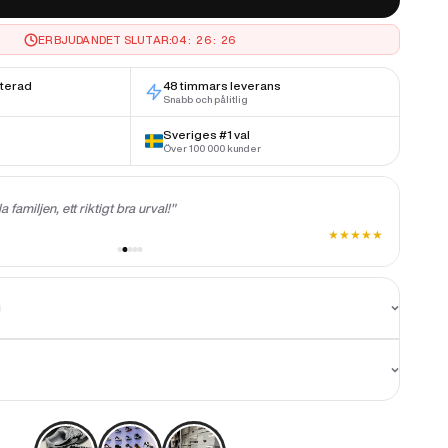
ERBJUDANDET SLUTAR:
04
:
26
:
25
nterad
48 timmars leverans
Snabb och pålitlig
Sveriges #1 val
Över 100 000 kunder
"Allt
la familjen, ett riktigt bra urval!"
att be
★
★
★
★
★
Joha
g