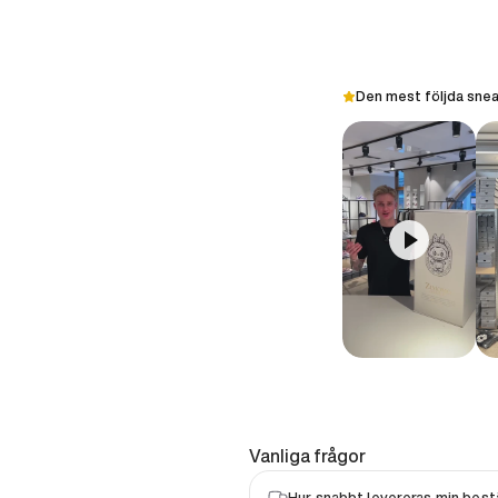
Den mest följda snea
Vanliga frågor
Hur snabbt levereras min bestä