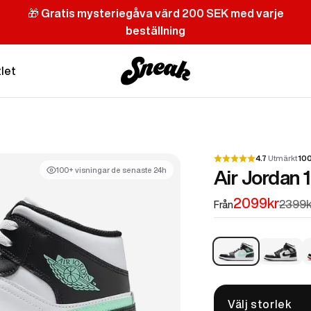
🎁
Gratis mysteriegåva värd 200 SEK med varje
beställning
Sneak
let
4.7
Utmärkt
10
100+ visningar de senaste 24h
Air Jordan 
REA-pris
2099kr
Pris
2399k
Från
Air Jordan 1 Mid G
Air Jordan
A
Välj storlek