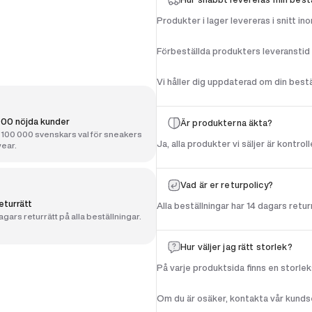
Produkter i lager levereras i snitt i
Förbeställda produkters leveranstid ä
Vi håller dig uppdaterad om din bestä
00 nöjda kunder
Är produkterna äkta?
100 000 svenskars val för sneakers
Ja, alla produkter vi säljer är kontro
ear.
Vad är er returpolicy?
eturrätt
Alla beställningar har 14 dagars retur
gars returrätt på alla beställningar.
Hur väljer jag rätt storlek?
På varje produktsida finns en storleks
Om du är osäker, kontakta vår kundser