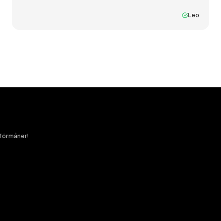
Leo
 förmåner!