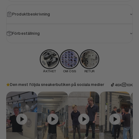
Produktbeskrivning
Förbeställning
ÄKTHET
OM OSS
RETUR
Den mest följda sneakerbutiken på sociala medier
46K
10K