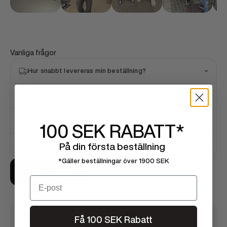
Vanliga frågor
Hur snabbt levereras min beställning?
Är produkterna äkta?
Vad är er returpolicy?
100 SEK
RABATT*
På din första beställning
Hur väljer jag rätt storlek?
*Gäller beställningar över 1900 SEK
Kontakta oss
Email
Få 100 SEK Rabatt