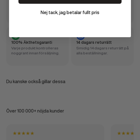
48 timmars leverans
Över 100 000 nöjda kunder
Alla produkter i lager
Redan över 100 000
levereras inom 48 timmar.
svenskars val för sneakers
Nej tack, jag betalar fullt pris
och streetwear.
100% Äkthetsgaranti
14 dagars returrätt
Varje produkt kontrolleras
Smidig 14 dagars returrätt på
noggrant innan försäljning.
alla beställningar.
Du kanske också gillar dessa
Över 100 000+ nöjda kunder
★
★
★
★
★
★
★
★
★
★