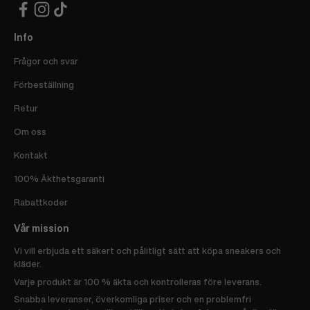
Info
Frågor och svar
Förbeställning
Retur
Om oss
Kontakt
100% Äkthetsgaranti
Rabattkoder
Vår mission
Vi vill erbjuda ett säkert och pålitligt sätt att köpa sneakers och
kläder.
Varje produkt är 100 % äkta och kontrolleras före leverans.
Snabba leveranser, överkomliga priser och en problemfri