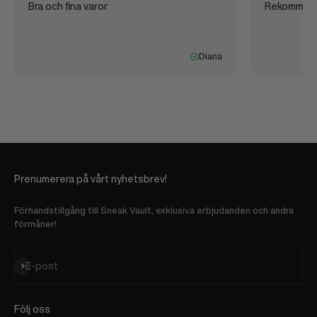
Bra och fina varor
Rekommen
Diana
Prenumerera på vårt nyhetsbrev!
Förhandstillgång till Sneak Vault, exklusiva erbjudanden och andra
förmåner!
Prenumerera
E-post
Följ oss