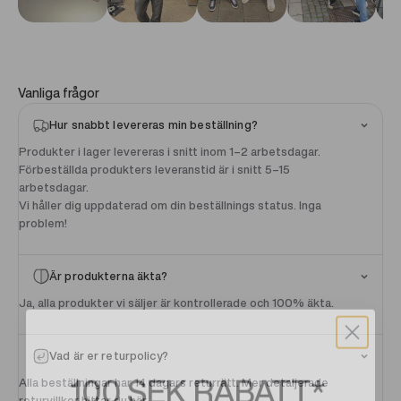
Vanliga frågor
Hur snabbt levereras min beställning?
Produkter i lager levereras i snitt inom 1–2 arbetsdagar.
Förbeställda produkters leveranstid är i snitt 5–15
arbetsdagar.
Vi håller dig uppdaterad om din beställnings status. Inga
problem!
Är produkterna äkta?
Ja, alla produkter vi säljer är kontrollerade och 100% äkta.
Vad är er returpolicy?
100 SEK
RABATT*
Alla beställningar har 14 dagars returrätt. Mer detaljerade
returvillkor hittar du
här
.