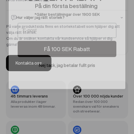
På din första beställning
*Gäller beställningar över 1900 SEK
Hur väljer jag rätt storlek?
Email
På varje produktsida finns en storlekstabell som hjälper dig att
välja rätt storlek.
Om du är osäker, kontakta vår kundservice så hjälper vi dig
Få 100 SEK Rabatt
gärna!
Nej tack, jag betalar fullt pris
Kontakta oss
48 timmars leverans
Över 100 000 nöjda kunder
Alla produkter i lager
Redan över 100 000
levereras inom 48 timmar.
svenskars val för sneakers
och streetwear.