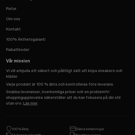
Retur
Om oss
Kontakt
100% Äkthetsgaranti
Rabattkoder
Vår mission
Vi vill erbjuda ett säkert och pålitligt sätt att köpa sneakers och
kläder.
Varje produkt är 100 % äkta och kontrolleras före leverans.
Snabba leveranser, överkomliga priser och en problemfri
shoppingupplevelse säkerställer att du kan fokusera på din stil
utan oro.
Läs mer
100 % Äkta
Säkra betalningar
14 dagars returrätt
Snabb leverans