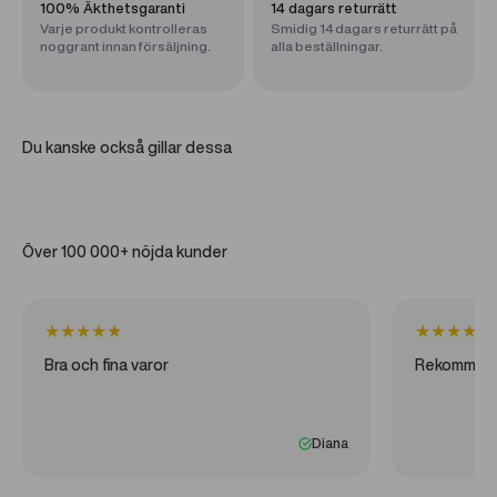
100% Äkthetsgaranti
14 dagars returrätt
Varje produkt kontrolleras
Smidig 14 dagars returrätt på
noggrant innan försäljning.
alla beställningar.
Du kanske också gillar dessa
Över 100 000+ nöjda kunder
★
★
★
★
★
★
★
★
★
★
Bra och fina varor
Rekommen
Diana