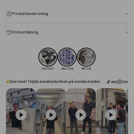
Produktbeskrivning
Förbeställning
ÄKTHET
OM OSS
RETUR
Den mest följda sneakerbutiken på sociala medier
46K
10K