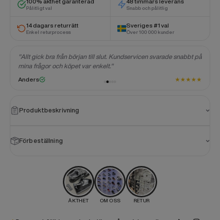
100% äkthet garanterad
48 timmars leverans
Pålitligt val
Snabb och pålitlig
14 dagars returrätt
Sveriges #1 val
Enkel returprocess
Över 100 000 kunder
"Allt gick bra från början till slut. Kundservicen svarade snabbt på
mina frågor och köpet var enkelt."
★
★
★
★
★
★
Anders
Produktbeskrivning
Förbeställning
ÄKTHET
OM OSS
RETUR