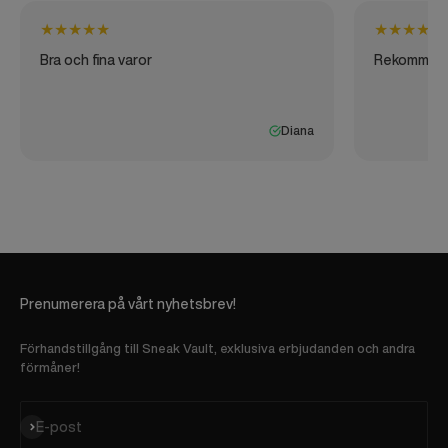
★
★
★
★
★
★
★
★
★
★
Bra och fina varor
Rekommen
Diana
Prenumerera på vårt nyhetsbrev!
Förhandstillgång till Sneak Vault, exklusiva erbjudanden och andra
förmåner!
Prenumerera
E-post