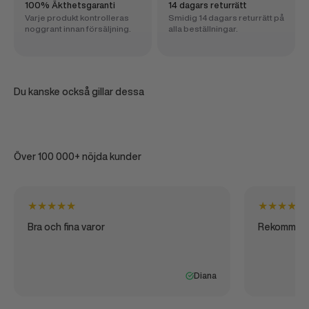
100% Äkthetsgaranti
14 dagars returrätt
Varje produkt kontrolleras
Smidig 14 dagars returrätt på
noggrant innan försäljning.
alla beställningar.
Du kanske också gillar dessa
Över 100 000+ nöjda kunder
★
★
★
★
★
★
★
★
★
★
Bra och fina varor
Rekommen
Diana