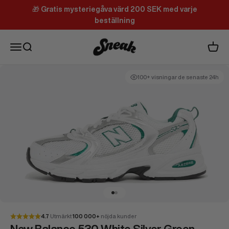
Hoppa till innehållet
🎁
Gratis mysteriegåva värd 200 SEK med varje
beställning
Sneak
Meny
Sök
Varuk
100+ visningar de senaste 24h
Gå till 1
Gå till 2
4.7
Utmärkt
100 000+
nöjda kunder