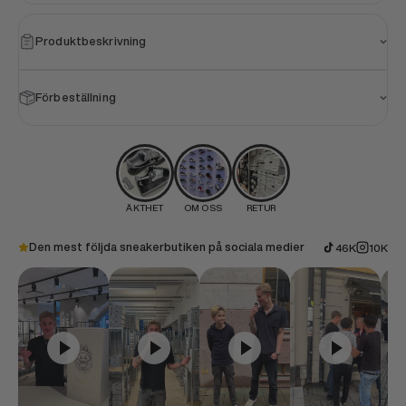
Produktbeskrivning
Förbeställning
ÄKTHET
OM OSS
RETUR
Den mest följda sneakerbutiken på sociala medier
46K
10K