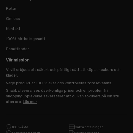
Retur
Om oss
Kontakt
100% Äkthetsgaranti
Rabattkoder
Vår mission
Vi vill erbjuda ett säkert och pålitligt sätt att köpa sneakers och
kläder.
Varje produkt är 100 % äkta och kontrolleras före leverans.
Snabba leveranser, överkomliga priser och en problemfri
shoppingupplevelse säkerställer att du kan fokusera på din stil
utan oro.
Läs mer
100 % Äkta
Säkra betalningar
14 dagars returrätt
Snabb leverans