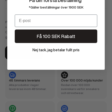
På din första beställning
*Gäller beställningar över 1900 SEK
Hur väljer jag rätt storlek?
Email
På varje produktsida finns en storlekstabell som hjälper dig att
välja rätt storlek.
Om du är osäker, kontakta vår kundservice så hjälper vi dig
Få 100 SEK Rabatt
gärna!
Nej tack, jag betalar fullt pris
Kontakta oss
48 timmars leverans
Över 100 000 nöjda kunder
Alla produkter i lager
Redan över 100 000
levereras inom 48 timmar.
svenskars val för sneakers
och streetwear.