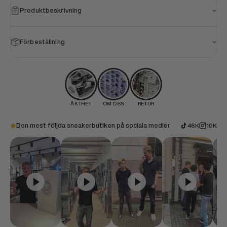
Produktbeskrivning
Förbeställning
ÄKTHET
OM OSS
RETUR
Den mest följda sneakerbutiken på sociala medier
46K
10K