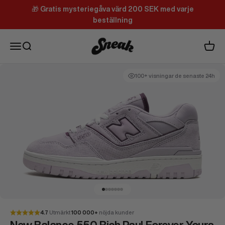
Hoppa till innehållet
🎁
Gratis mysteriegåva värd 200 SEK med varje
beställning
Sneak
Meny
Sök
Varuk
100+ visningar de senaste 24h
Gå till 1
Gå till 2
Gå till 3
Gå till 4
Gå till 5
Gå till 6
Gå till 7
4.7
Utmärkt
100 000+
nöjda kunder