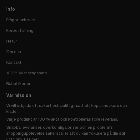
Info
Frågor och svar
Förbeställning
Retur
Om oss
Kontakt
100% Äkthetsgaranti
Rabattkoder
Vår mission
Vi vill erbjuda ett säkert och pålitligt sätt att köpa sneakers och
kläder.
Varje produkt är 100 % äkta och kontrolleras före leverans.
Snabba leveranser, överkomliga priser och en problemfri
shoppingupplevelse säkerställer att du kan fokusera på din stil
utan oro.
Läs mer