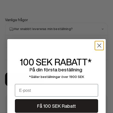
Vanliga frågor
Hur snabbt levereras min beställning?
Är produkterna äkta?
Vad är er returpolicy?
100 SEK
RABATT*
Hur väljer jag rätt storlek?
På din första beställning
*Gäller beställningar över 1900 SEK
Kontakta oss
Email
Få 100 SEK Rabatt
48 timmars leverans
Över 100 000 nöjda kunder
Alla produkter i lager
Redan över 100 000