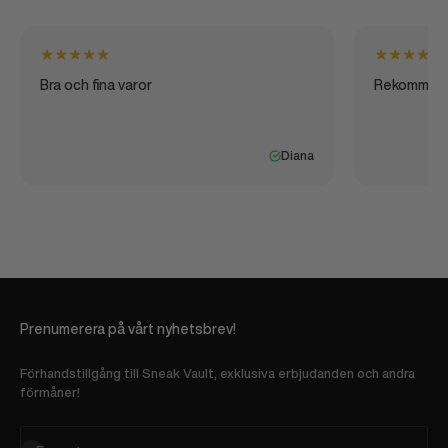
★
★
★
★
★
★
★
★
★
★
Bra och fina varor
Rekommen
Diana
Prenumerera på vårt nyhetsbrev!
Förhandstillgång till Sneak Vault, exklusiva erbjudanden och andra
förmåner!