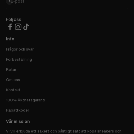
Prenumerera
E-post
Följ oss
Info
Frågor och svar
Förbeställning
Retur
Om oss
Kontakt
100% Äkthetsgaranti
Rabattkoder
Vår mission
Vi vill erbjuda ett säkert och pålitligt sätt att köpa sneakers och