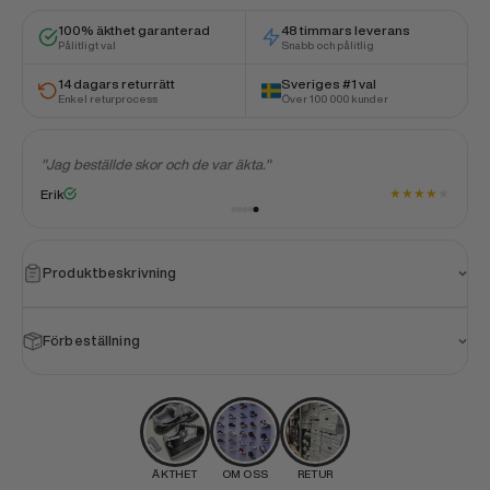
100% äkthet garanterad
48 timmars leverans
Pålitligt val
Snabb och pålitlig
14 dagars returrätt
Sveriges #1 val
Enkel returprocess
Över 100 000 kunder
"Jag beställde skor och de var äkta."
a
★
★
★
★
★
Erik
★
Produktbeskrivning
Förbeställning
ÄKTHET
OM OSS
RETUR