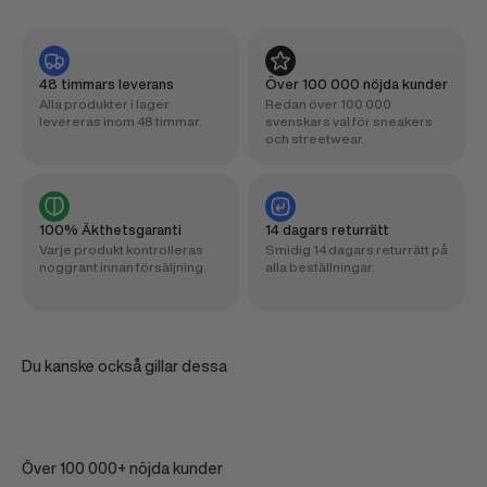
48 timmars leverans
Över 100 000 nöjda kunder
Alla produkter i lager
Redan över 100 000
levereras inom 48 timmar.
svenskars val för sneakers
och streetwear.
100% Äkthetsgaranti
14 dagars returrätt
Varje produkt kontrolleras
Smidig 14 dagars returrätt på
noggrant innan försäljning.
alla beställningar.
Du kanske också gillar dessa
Över 100 000+ nöjda kunder