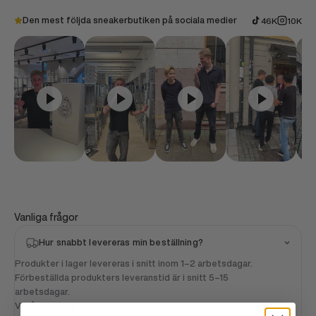
Den mest följda sneakerbutiken på sociala medier
46K
10K
Vanliga frågor
Hur snabbt levereras min beställning?
Produkter i lager levereras i snitt inom 1–2 arbetsdagar.
Förbeställda produkters leveranstid är i snitt 5–15
arbetsdagar.
Vi håller dig uppdaterad om din beställnings status. Inga