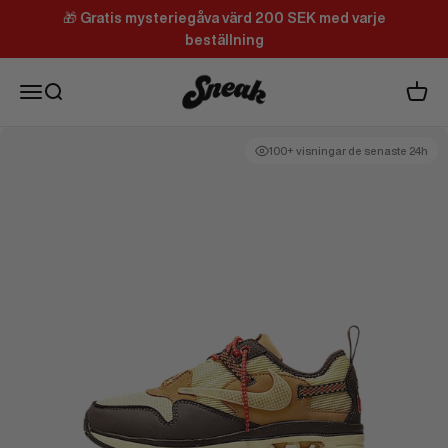
Hoppa till innehållet
🎁
Gratis mysteriegåva värd 200 SEK med varje
beställning
Sneak
Meny
Sök
Varuk
100+ visningar de senaste 24h