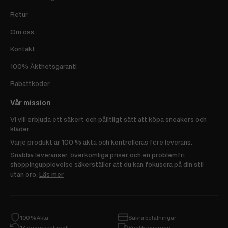
Retur
Om oss
Kontakt
100% Äkthetsgaranti
Rabattkoder
Vår mission
Vi vill erbjuda ett säkert och pålitligt sätt att köpa sneakers och
kläder.
Varje produkt är 100 % äkta och kontrolleras före leverans.
Snabba leveranser, överkomliga priser och en problemfri
shoppingupplevelse säkerställer att du kan fokusera på din stil
utan oro.
Läs mer
100 % Äkta
Säkra betalningar
14 dagars returrätt
Snabb leverans