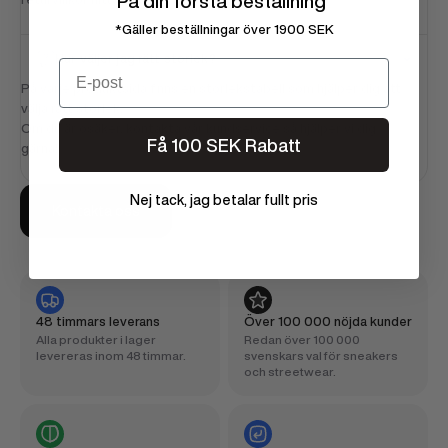
På din första beställning
*Gäller beställningar över 1900 SEK
Hur väljer jag rätt storlek?
Email
På varje produktsida finns en storlekstabell som hjälper dig att
välja rätt storlek.
Om du är osäker, kontakta vår kundservice så hjälper vi dig
Få 100 SEK Rabatt
gärna!
Nej tack, jag betalar fullt pris
Kontakta oss
48 timmars leverans
Över 100 000 nöjda kunder
Alla produkter i lager
Redan över 100 000
levereras inom 48 timmar.
svenskars val för sneakers
och streetwear.