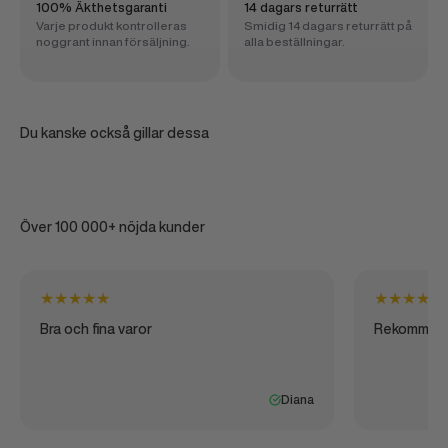
100% Äkthetsgaranti
14 dagars returrätt
Varje produkt kontrolleras
Smidig 14 dagars returrätt på
noggrant innan försäljning.
alla beställningar.
Du kanske också gillar dessa
Över 100 000+ nöjda kunder
★
★
★
★
★
★
★
★
★
★
Bra och fina varor
Rekommen
Diana