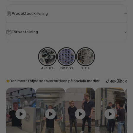
Produktbeskrivning
Förbeställning
ÄKTHET
OM OSS
RETUR
Den mest följda sneakerbutiken på sociala medier
46K
10K