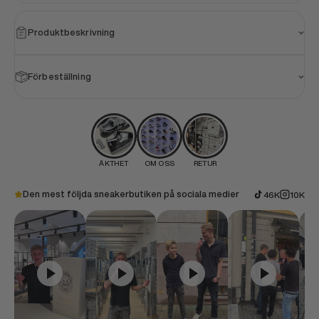
Produktbeskrivning
Förbeställning
ÄKTHET
OM OSS
RETUR
Den mest följda sneakerbutiken på sociala medier
46K
10K