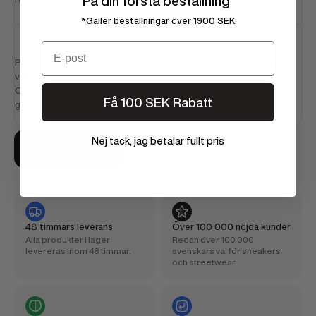
På din första beställning
*Gäller beställningar över 1900 SEK
Hur väljer jag rätt storlek?
Email
På varje produktsida finns en storlekstabell som hjälper dig att
välja rätt storlek.
Om du är osäker, kontakta vår kundservice så hjälper vi dig
Få 100 SEK Rabatt
gärna!
Nej tack, jag betalar fullt pris
Kontakta oss
48 timmars leverans
Över 100 000 nöjda kunder
Alla produkter i lager
Redan över 100 000
levereras inom 48 timmar.
svenskars val för sneakers
och streetwear.