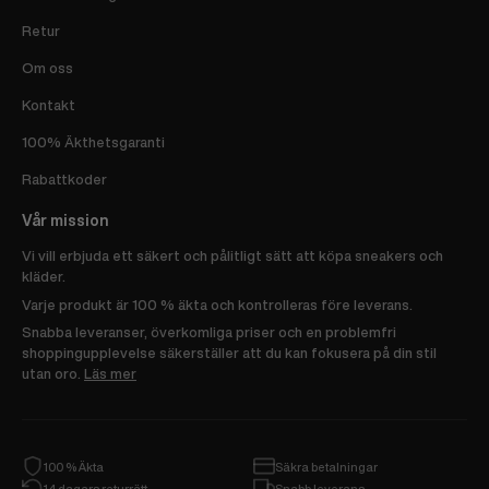
Retur
Om oss
Kontakt
100% Äkthetsgaranti
Rabattkoder
Vår mission
Vi vill erbjuda ett säkert och pålitligt sätt att köpa sneakers och
kläder.
Varje produkt är 100 % äkta och kontrolleras före leverans.
Snabba leveranser, överkomliga priser och en problemfri
shoppingupplevelse säkerställer att du kan fokusera på din stil
utan oro.
Läs mer
100 % Äkta
Säkra betalningar
14 dagars returrätt
Snabb leverans