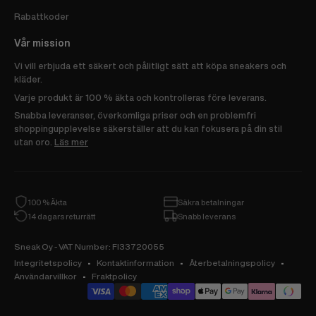
Rabattkoder
Vår mission
Vi vill erbjuda ett säkert och pålitligt sätt att köpa sneakers och
kläder.
Varje produkt är 100 % äkta och kontrolleras före leverans.
Snabba leveranser, överkomliga priser och en problemfri
shoppingupplevelse säkerställer att du kan fokusera på din stil
utan oro.
Läs mer
100 % Äkta
Säkra betalningar
14 dagars returrätt
Snabb leverans
Sneak Oy - VAT Number: FI33720055
Integritetspolicy
Kontaktinformation
Återbetalningspolicy
Användarvillkor
Fraktpolicy