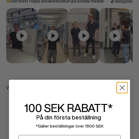
Den mest följda sneakerbutiken på sociala medier
46K
10K
Vanliga frågor
Hur snabbt levereras min beställning?
100 SEK
RABATT*
Är produkterna äkta?
På din första beställning
*Gäller beställningar över 1900 SEK
Vad är er returpolicy?
Email