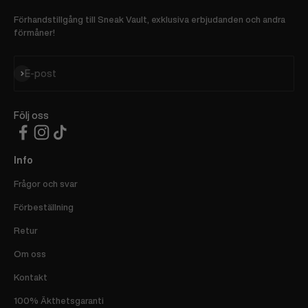
Förhandstillgång till Sneak Vault, exklusiva erbjudanden och andra
förmåner!
Prenumerera
E-post
Följ oss
Info
Frågor och svar
Förbeställning
Retur
Om oss
Kontakt
100% Äkthetsgaranti