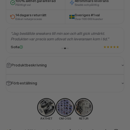
100% äkthet garanterad
48 timmars leverans
Pålitligt val
Snabb och pålitlig
14 dagars returrätt
Sveriges #1 val
Enkel returprocess
Över 100 000 kunder
"Jag beställde sneakers till min son och allt gick utmärkt.
Produkten var precis som utlovat och leveransen kom i tid."
★
★
★
★
★
★
Sofia
Produktbeskrivning
Förbeställning
ÄKTHET
OM OSS
RETUR