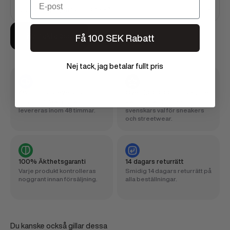
Hur väljer jag rätt storlek?
Kontakta oss
Få 100 SEK Rabatt
Nej tack, jag betalar fullt pris
48 timmars leverans
Över 100 000 nöjda kunder
Alla produkter i lager
Redan över 100 000
levereras inom 48 timmar.
svenskars val för sneakers
och streetwear.
100% Äkthetsgaranti
14 dagars returrätt
Varje produkt kontrolleras
Smidig 14 dagars returrätt på
noggrant innan försäljning.
alla beställningar.
Du kanske också gillar dessa