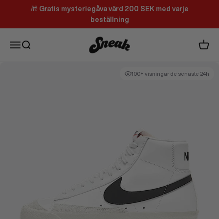
Hoppa till innehållet
🎁
Gratis mysteriegåva värd 200 SEK med varje
beställning
Sneak
Meny
Sök
Varuk
100+ visningar de senaste 24h