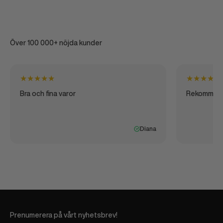
Över 100 000+ nöjda kunder
★
★
★
★
★
★
★
★
★
★
Bra och fina varor
Rekommen
Diana
Prenumerera på vårt nyhetsbrev!