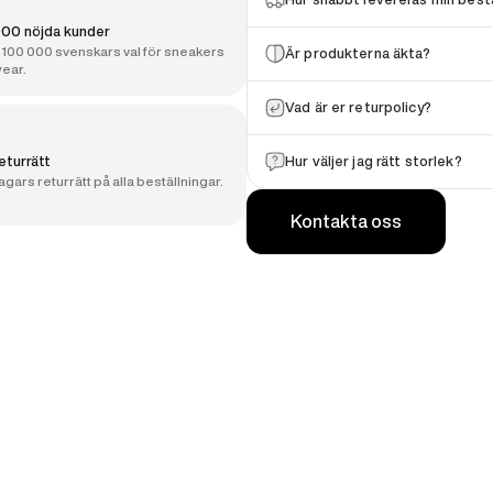
00 nöjda kunder
100 000 svenskars val för sneakers
Är produkterna äkta?
ear.
Vad är er returpolicy?
eturrätt
Hur väljer jag rätt storlek?
gars returrätt på alla beställningar.
Kontakta oss