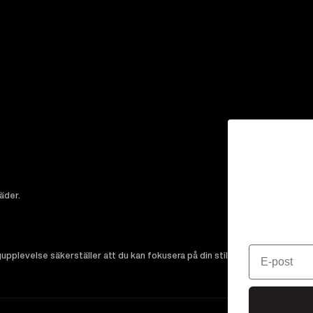
läder.
Email
pplevelse säkerställer att du kan fokusera på din stil utan oro.
Läs