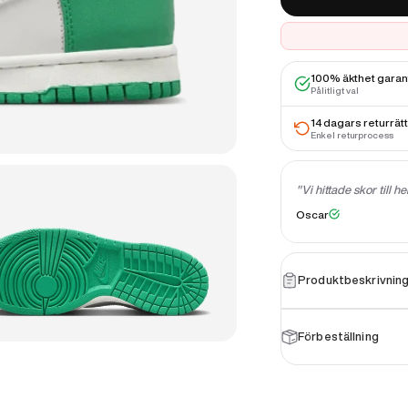
100% äkthet gara
Pålitligt val
14 dagars returrätt
Enkel returprocess
g kommer att beställa igen!"
"Vi hittade skor till he
★
★
★
★
★
Oscar
Produktbeskrivnin
Förbeställning