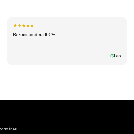
★
★
★
★
★
Rekommendera 100%
Leo
 förmåner!