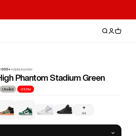
Sök
Logga in
Varukorg
0 000+
nöjda kunder
High Phantom Stadium Green
Utsåld
-250kr
 High Panda Black White (2021/2024)
ike SB Dunk High Concepts Turdunken
Nike Dunk High Celtics
+
antom Stadium Green
Nike SB Dunk High Oski Great White
Nike Dunk High Undercover Chaos B
44