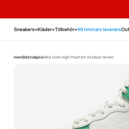
Hoppa till innehållet
Sneakers
Kläder
Tillbehör
48 timmars leverans
Out
Hem
|
Bästsäljare
|
Nike Dunk High Phantom Stadium Green