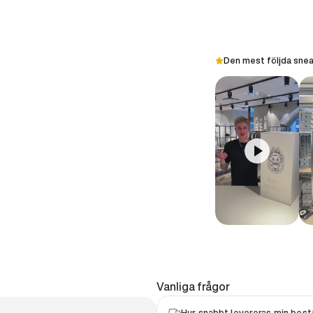
Den mest följda snea
Vanliga frågor
Hur snabbt levereras min bestä