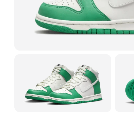
"Skorna satt precis som de skulle. Ja
★
★
★
★
★
Linn