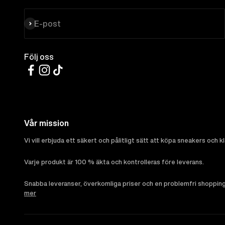
Prenumerera
E-post
Följ oss
Vår mission
Vi vill erbjuda ett säkert och pålitligt sätt att köpa sneakers och k
Varje produkt är 100 % äkta och kontrolleras före leverans.
Snabba leveranser, överkomliga priser och en problemfri shoppingu
mer