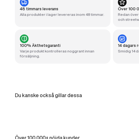
48 timmars leverans
Över 100 0
Alla produkter i lager levereras inom 48 timmar.
Redan över 
och streetw
100% Äkthetsgaranti
14 dagars r
Varje produkt kontrolleras noggrant innan
Smidig 14 da
försäljning.
Du kanske också gillar dessa
Över 100 000+ nöjda kunder