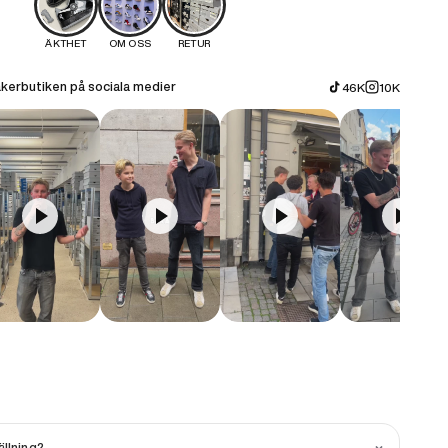
ÄKTHET
OM OSS
RETUR
kerbutiken på sociala medier
46K
10K
llning?