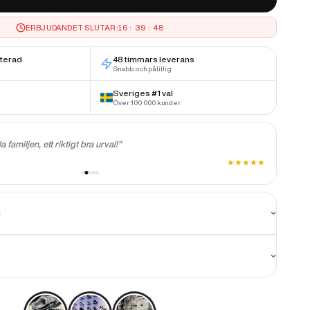
ERBJUDANDET SLUTAR:
16
:
39
:
47
nterad
48 timmars leverans
Snabb och pålitlig
Sveriges #1 val
Över 100 000 kunder
"Allt
la familjen, ett riktigt bra urval!"
att be
★
★
★
★
★
Joha
g