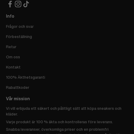
Info
Frågor och svar
Förbeställning
Retur
Om oss
Kontakt
100% Äkthetsgaranti
Rabattkoder
Vår mission
Vi vill erbjuda ett säkert och pålitligt sätt att köpa sneakers och
kläder.
Varje produkt är 100 % äkta och kontrolleras före leverans.
Snabba leveranser, överkomliga priser och en problemfri