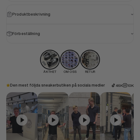
Produktbeskrivning
Förbeställning
ÄKTHET
OM OSS
RETUR
Den mest följda sneakerbutiken på sociala medier
46K
10K