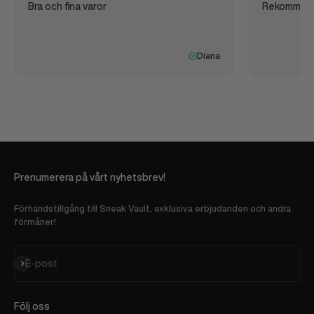
Bra och fina varor
Rekommen
Diana
Prenumerera på vårt nyhetsbrev!
Förhandstillgång till Sneak Vault, exklusiva erbjudanden och andra
förmåner!
Prenumerera
E-post
Följ oss