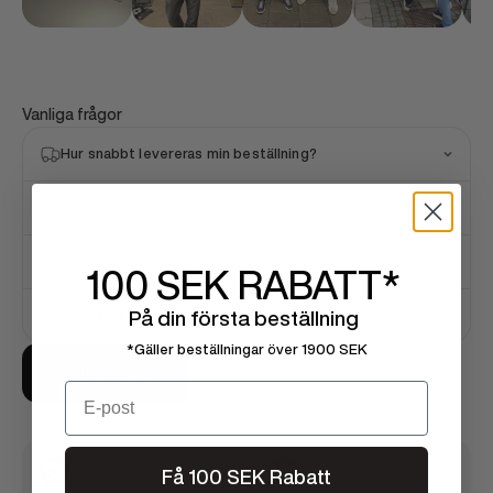
Vanliga frågor
Hur snabbt levereras min beställning?
Är produkterna äkta?
Vad är er returpolicy?
100 SEK
RABATT*
På din första beställning
Hur väljer jag rätt storlek?
*Gäller beställningar över 1900 SEK
Kontakta oss
Email
Få 100 SEK Rabatt