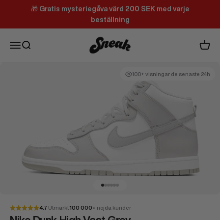
Hoppa till innehållet
🎁
Gratis mysteriegåva värd 200 SEK med varje
beställning
Sneak
Meny
Sök
Varuk
100+ visningar de senaste 24h
Gå till 1
Gå till 2
Gå till 3
Gå till 4
Gå till 5
Gå till 6
4.7
Utmärkt
100 000+
nöjda kunder