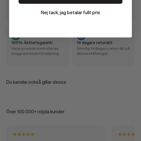
48 timmars leverans
Över 100 000 nöjda kunder
Alla produkter i lager
Redan över 100 000
levereras inom 48 timmar.
svenskars val för sneakers
Nej tack, jag betalar fullt pris
och streetwear.
100% Äkthetsgaranti
14 dagars returrätt
Varje produkt kontrolleras
Smidig 14 dagars returrätt på
noggrant innan försäljning.
alla beställningar.
Du kanske också gillar dessa
Över 100 000+ nöjda kunder
★
★
★
★
★
★
★
★
★
★