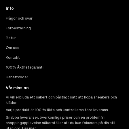
Info
Frågor och svar
Förbeställning
Retur
Om oss
Kontakt
100% Äkthetsgaranti
Rabattkoder
Vår mission
Vi vill erbjuda ett säkert och pålitligt sätt att köpa sneakers och
kläder.
Varje produkt är 100 % äkta och kontrolleras före leverans.
Snabba leveranser, överkomliga priser och en problemfri
shoppingupplevelse säkerställer att du kan fokusera på din stil
utan oro.
Läs mer