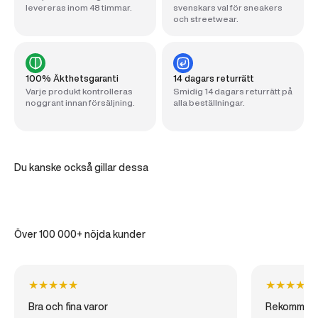
levereras inom 48 timmar.
svenskars val för sneakers
och streetwear.
100% Äkthetsgaranti
14 dagars returrätt
Varje produkt kontrolleras
Smidig 14 dagars returrätt på
noggrant innan försäljning.
alla beställningar.
Du kanske också gillar dessa
Över 100 000+ nöjda kunder
★
★
★
★
★
★
★
★
★
★
Bra och fina varor
Rekommen