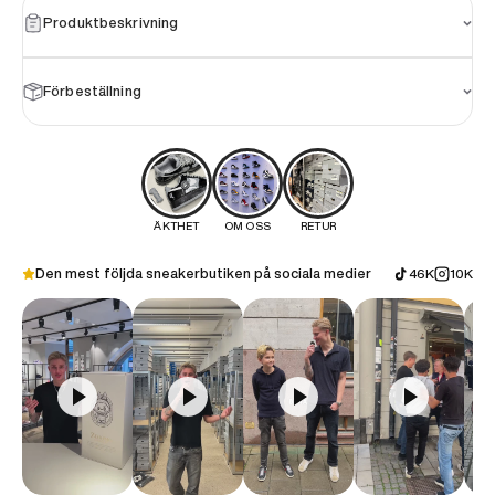
Produktbeskrivning
Förbeställning
ÄKTHET
OM OSS
RETUR
Den mest följda sneakerbutiken på sociala medier
46K
10K