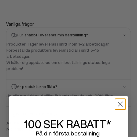
Vanliga frågor
Hur snabbt levereras min beställning?
Produkter i lager levereras i snitt inom 1–2 arbetsdagar.
Förbeställda produkters leveranstid är i snitt 5–15
arbetsdagar.
Vi håller dig uppdaterad om din beställnings status. Inga
problem!
Är produkterna äkta?
Ja, alla produkter vi säljer är kontrollerade och 100% äkta.
Vad är er returpolicy?
100 SEK
RABATT*
Alla beställningar har 14 dagars returrätt. Mer detaljerade
returvillkor hittar du
här
.
På din första beställning