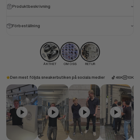
Produktbeskrivning
Förbeställning
ÄKTHET
OM OSS
RETUR
Den mest följda sneakerbutiken på sociala medier
46K
10K