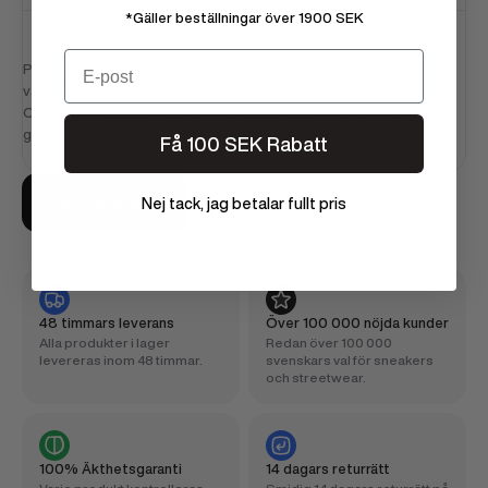
*Gäller beställningar över 1900 SEK
Hur väljer jag rätt storlek?
Email
På varje produktsida finns en storlekstabell som hjälper dig att
välja rätt storlek.
Om du är osäker, kontakta vår kundservice så hjälper vi dig
gärna!
Få 100 SEK Rabatt
Kontakta oss
Nej tack, jag betalar fullt pris
48 timmars leverans
Över 100 000 nöjda kunder
Alla produkter i lager
Redan över 100 000
levereras inom 48 timmar.
svenskars val för sneakers
och streetwear.
100% Äkthetsgaranti
14 dagars returrätt