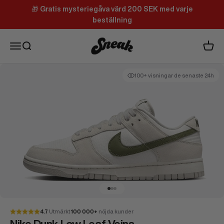
Hoppa till innehållet
🎁
Gratis mysteriegåva värd 200 SEK med varje
beställning
Sneak
Meny
Sök
Varuk
100+ visningar de senaste 24h
Gå till 1
Gå till 2
Gå till 3
4.7
Utmärkt
100 000+
nöjda kunder