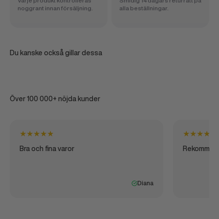
Varje produkt kontrolleras
Smidig 14 dagars returrätt på
noggrant innan försäljning.
alla beställningar.
Du kanske också gillar dessa
Över 100 000+ nöjda kunder
★
★
★
★
★
★
★
★
★
★
Bra och fina varor
Rekommen
Diana