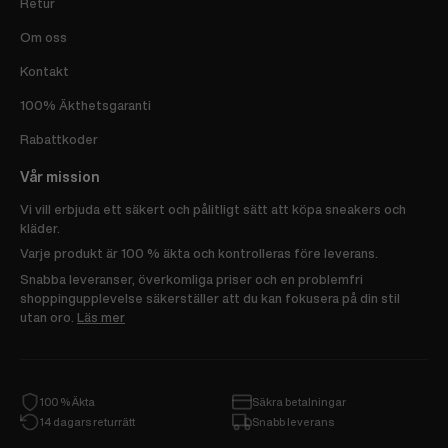
Retur
Om oss
Kontakt
100% Äkthetsgaranti
Rabattkoder
Vår mission
Vi vill erbjuda ett säkert och pålitligt sätt att köpa sneakers och
kläder.
Varje produkt är 100 % äkta och kontrolleras före leverans.
Snabba leveranser, överkomliga priser och en problemfri
shoppingupplevelse säkerställer att du kan fokusera på din stil
utan oro.
Läs mer
100 % Äkta
Säkra betalningar
14 dagars returrätt
Snabb leverans