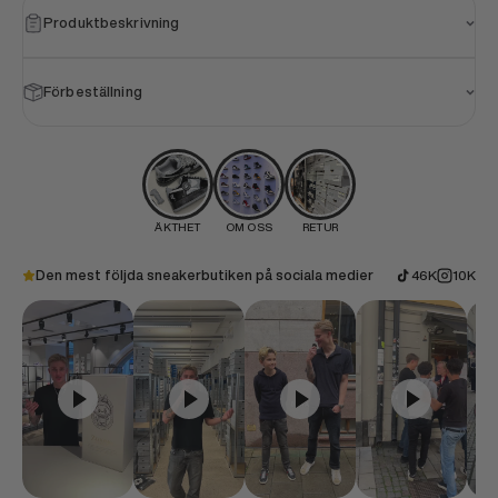
Produktbeskrivning
Förbeställning
ÄKTHET
OM OSS
RETUR
Den mest följda sneakerbutiken på sociala medier
46K
10K