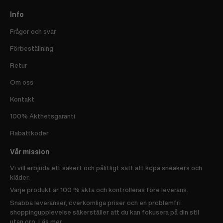
Info
Frågor och svar
Förbeställning
Retur
Om oss
Kontakt
100% Äkthetsgaranti
Rabattkoder
Vår mission
Vi vill erbjuda ett säkert och pålitligt sätt att köpa sneakers och
kläder.
Varje produkt är 100 % äkta och kontrolleras före leverans.
Snabba leveranser, överkomliga priser och en problemfri
shoppingupplevelse säkerställer att du kan fokusera på din stil
utan oro.
Läs mer