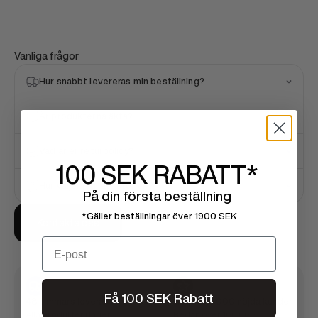
Vanliga frågor
Hur snabbt levereras min beställning?
Är produkterna äkta?
Vad är er returpolicy?
100 SEK
RABATT*
Hur väljer jag rätt storlek?
På din första beställning
*Gäller beställningar över 1900 SEK
Kontakta oss
Email
Få 100 SEK Rabatt
48 timmars leverans
Över 100 000 nöjda kunder
Alla produkter i lager
Redan över 100 000