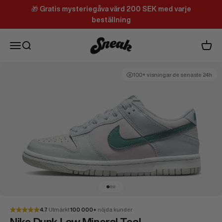
Hoppa till innehållet
🎁
Gratis mysteriegåva värd 200 SEK med varje
beställning
Sneak
Meny
Sök
Varuk
100+ visningar de senaste 24h
Gå till 1
Gå till 2
Gå till 3
4.7
Utmärkt
100 000+
nöjda kunder