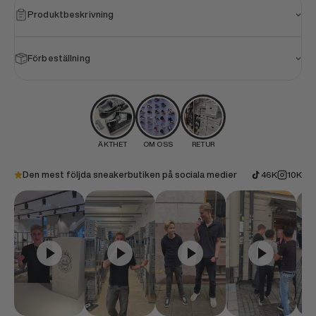
Produktbeskrivning
Förbeställning
ÄKTHET
OM OSS
RETUR
Den mest följda sneakerbutiken på sociala medier
46K
10K