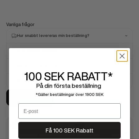
Vanliga frågor
Hur snabbt levereras min beställning?
Är produkterna äkta?
Vad är er returpolicy?
100 SEK
RABATT*
Hur väljer jag rätt storlek?
På din första beställning
*Gäller beställningar över 1900 SEK
Kontakta oss
Email
Få 100 SEK Rabatt
48 timmars leverans
Över 100 000 nöjda kunder
Alla produkter i lager
Redan över 100 000