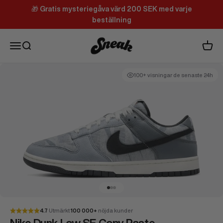
Hoppa till innehållet
🎁
Gratis mysteriegåva värd 200 SEK med varje
beställning
Sneak
Meny
Sök
Varuk
100+ visningar de senaste 24h
Gå till 1
Gå till 2
Gå till 3
4.7
Utmärkt
100 000+
nöjda kunder