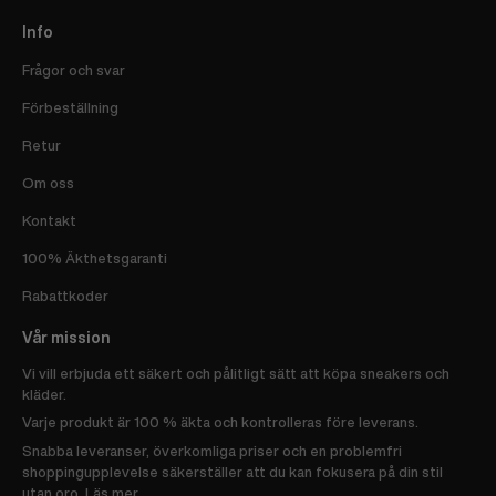
Info
Frågor och svar
Förbeställning
Retur
Om oss
Kontakt
100% Äkthetsgaranti
Rabattkoder
Vår mission
Vi vill erbjuda ett säkert och pålitligt sätt att köpa sneakers och
kläder.
Varje produkt är 100 % äkta och kontrolleras före leverans.
Snabba leveranser, överkomliga priser och en problemfri
shoppingupplevelse säkerställer att du kan fokusera på din stil
utan oro.
Läs mer