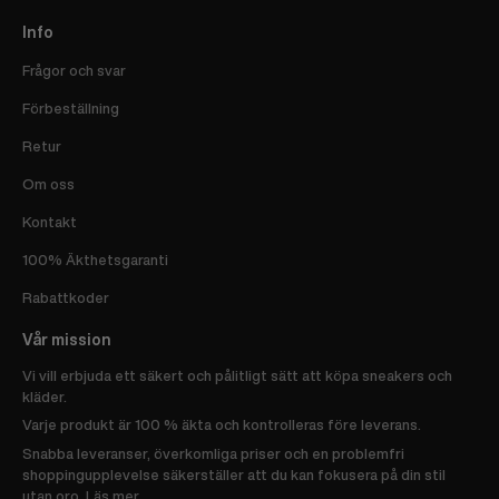
Info
Frågor och svar
Förbeställning
Retur
Om oss
Kontakt
100% Äkthetsgaranti
Rabattkoder
Vår mission
Vi vill erbjuda ett säkert och pålitligt sätt att köpa sneakers och
kläder.
Varje produkt är 100 % äkta och kontrolleras före leverans.
Snabba leveranser, överkomliga priser och en problemfri
shoppingupplevelse säkerställer att du kan fokusera på din stil
utan oro.
Läs mer