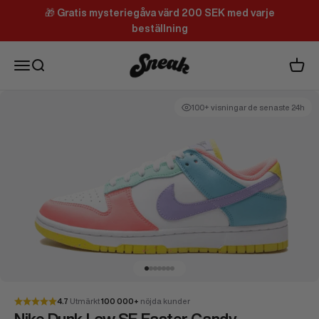
Hoppa till innehållet
🎁
Gratis mysteriegåva värd 200 SEK med varje
beställning
Sneak
Meny
Sök
Varuk
100+ visningar de senaste 24h
Gå till 1
Gå till 2
Gå till 3
Gå till 4
Gå till 5
Gå till 6
Gå till 7
4.7
Utmärkt
100 000+
nöjda kunder