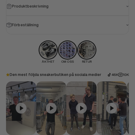
Produktbeskrivning
Förbeställning
ÄKTHET
OM OSS
RETUR
Den mest följda sneakerbutiken på sociala medier
46K
10K