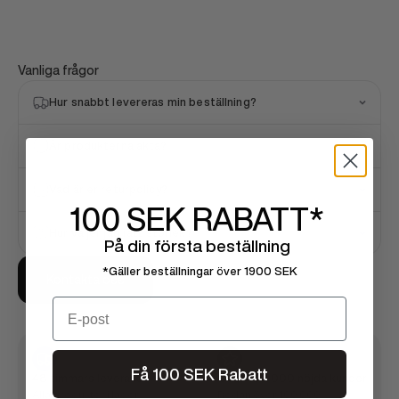
Vanliga frågor
Hur snabbt levereras min beställning?
Är produkterna äkta?
Vad är er returpolicy?
100 SEK
RABATT*
Hur väljer jag rätt storlek?
På din första beställning
*Gäller beställningar över 1900 SEK
Kontakta oss
Email
Få 100 SEK Rabatt
48 timmars leverans
Över 100 000 nöjda kunder
Alla produkter i lager
Redan över 100 000