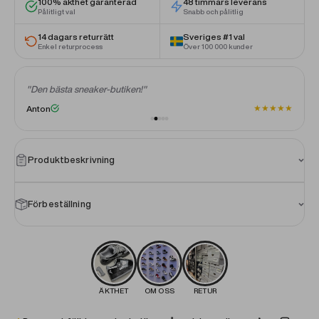
100% äkthet garanterad
48 timmars leverans
Pålitligt val
Snabb och pålitlig
14 dagars returrätt
Sveriges #1 val
Enkel returprocess
Över 100 000 kunder
"Den bästa sneaker-butiken!"
★
★
★
★
★
★
Anton
Produktbeskrivning
Förbeställning
ÄKTHET
OM OSS
RETUR