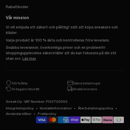
Rabattkoder
Vår mission
Vi vill erbjuda ett säkert och pålitligt sätt att köpa sneakers och
kläder.
Varje produkt är 100 % äkta och kontrolleras före leverans.
Snabba leveranser, överkomliga priser och en problemfri
shoppingupplevelse säkerställer att du kan fokusera på din stil
utan oro.
Läs mer
100 % Äkta
Säkra betalningar
14 dagars returrätt
Snabb leverans
Sneak Oy - VAT Number: FI33720055
Integritetspolicy
Kontaktinformation
Återbetalningspolicy
Användarvillkor
Fraktpolicy