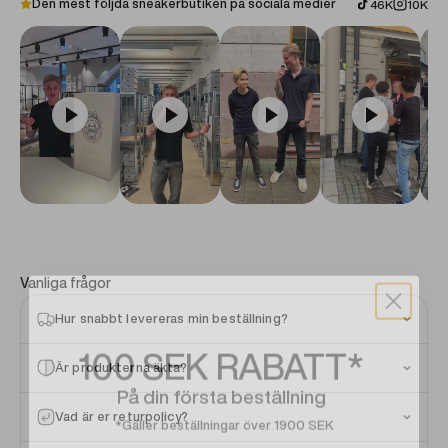
Den mest följda sneakerbutiken på sociala medier
46K
10K
Vanliga frågor
Hur snabbt levereras min beställning?
100 SEK
RABATT*
Är produkterna äkta?
På din första beställning
*Gäller beställningar över 1900 SEK
Vad är er returpolicy?
Email