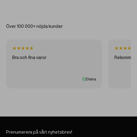
Över 100 000+ nöjda kunder
★
★
★
★
★
★
★
★
★
★
Bra och fina varor
Rekommen
Diana
Prenumerera på vårt nyhetsbrev!