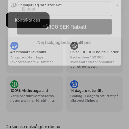
Hur väljer jag rätt storlek?
Kontakta oss
Få 100 SEK Rabatt
Nej tack, jag betalar fullt pris
48 timmars leverans
Över 100 000 nöjda kunder
Alla produkter i lager
Redan över 100 000
levereras inom 48 timmar.
svenskars val för sneakers
och streetwear.
100% Äkthetsgaranti
14 dagars returrätt
Varje produkt kontrolleras
Smidig 14 dagars returrätt på
noggrant innan försäljning.
alla beställningar.
Du kanske också gillar dessa