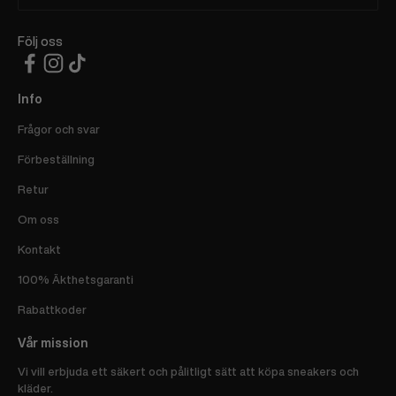
Följ oss
Info
Frågor och svar
Förbeställning
Retur
Om oss
Kontakt
100% Äkthetsgaranti
Rabattkoder
Vår mission
Vi vill erbjuda ett säkert och pålitligt sätt att köpa sneakers och
kläder.