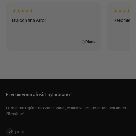
★
★
★
★
★
★
★
★
★
★
Bra och fina varor
Rekommen
Diana
Prenumerera på vårt nyhetsbrev!
Förhandstillgång till Sneak Vault, exklusiva erbjudanden och andra
förmåner!
Prenumerera
E-post