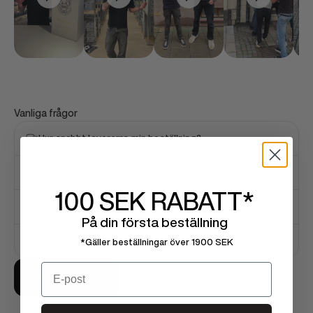
Vanliga frågor
Hur snabbt levereras min beställning?
Är produkterna äkta?
100 SEK
RABATT*
Vad är er returpolicy?
På din första beställning
Hur väljer jag rätt storlek?
*Gäller beställningar över 1900 SEK
Email
Kontakta oss