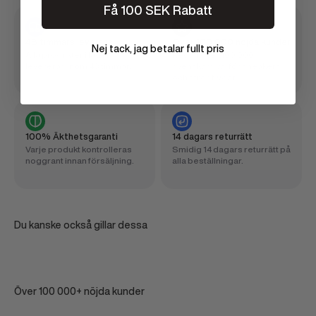
Få 100 SEK Rabatt
48 timmars leverans
Över 100 000 nöjda kunder
Nej tack, jag betalar fullt pris
Alla produkter i lager
Redan över 100 000
levereras inom 48 timmar.
svenskars val för sneakers
och streetwear.
100% Äkthetsgaranti
14 dagars returrätt
Varje produkt kontrolleras
Smidig 14 dagars returrätt på
noggrant innan försäljning.
alla beställningar.
Du kanske också gillar dessa
Över 100 000+ nöjda kunder