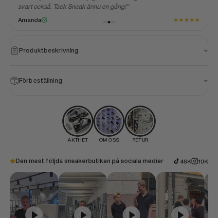
svart också. Tack Sneak ännu en gång!"
★
★
★
★
★
★
Amanda
Produktbeskrivning
Förbeställning
ÄKTHET
OM OSS
RETUR
Den mest följda sneakerbutiken på sociala medier
46K
10K