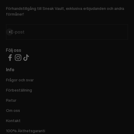
Förhandstillgång till Sneak Vault, exklusiva erbjudanden och andra
förmåner!
Prenumerera
E-post
Följ oss
Info
Frågor och svar
Förbeställning
Retur
Om oss
Kontakt
100% Äkthetsgaranti