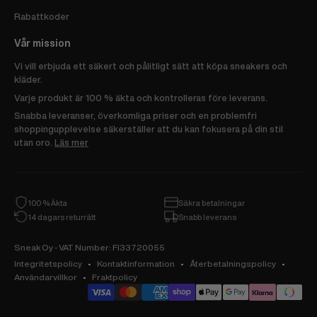
Rabattkoder
Vår mission
Vi vill erbjuda ett säkert och pålitligt sätt att köpa sneakers och
kläder.
Varje produkt är 100 % äkta och kontrolleras före leverans.
Snabba leveranser, överkomliga priser och en problemfri
shoppingupplevelse säkerställer att du kan fokusera på din stil
utan oro.
Läs mer
100 % Äkta
Säkra betalningar
14 dagars returrätt
Snabb leverans
Sneak Oy - VAT Number: FI33720055
Integritetspolicy
Kontaktinformation
Återbetalningspolicy
Användarvillkor
Fraktpolicy