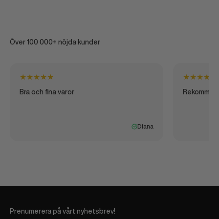
Över 100 000+ nöjda kunder
★
★
★
★
★
★
★
★
★
★
Bra och fina varor
Rekommen
Diana
Prenumerera på vårt nyhetsbrev!