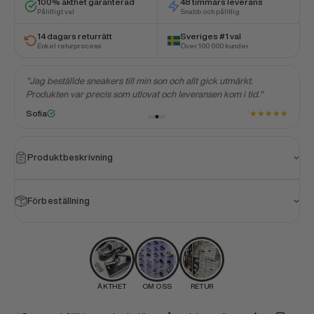
100% äkthet garanterad
48 timmars leverans
Pålitligt val
Snabb och pålitlig
14 dagars returrätt
Sveriges #1 val
Enkel returprocess
Över 100 000 kunder
"Jag beställde sneakers till min son och allt gick utmärkt.
Produkten var precis som utlovat och leveransen kom i tid."
★
★
★
★
★
★
Sofia
Produktbeskrivning
Förbeställning
ÄKTHET
OM OSS
RETUR