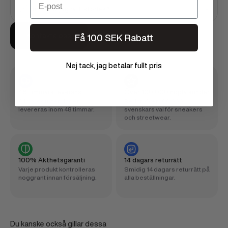
Hur väljer jag rätt storlek?
Kontakta oss
Få 100 SEK Rabatt
Nej tack, jag betalar fullt pris
48 timmars leverans
Över 100 000 nöjda kunder
Alla produkter i lager
Redan över 100 000
levereras inom 48 timmar.
svenskars val för sneakers
och streetwear.
100% Äkthetsgaranti
14 dagars returrätt
Varje produkt kontrolleras
Smidig 14 dagars returrätt på
noggrant innan försäljning.
alla beställningar.
Du kanske också gillar dessa