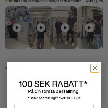
Den mest följda sneakerbutiken på sociala medier
46K
10K
Vanliga frågor
Hur snabbt levereras min beställning?
100 SEK
RABATT*
Är produkterna äkta?
På din första beställning
*Gäller beställningar över 1900 SEK
Vad är er returpolicy?
Email